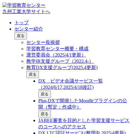
九州工業大学サイトへ
トップ
センター紹介
戻る
センター長挨拶
学習教育センター概要・構成
運営委員会（2025/4/1更新）
教学IR支援グループ（2022.4-）
教育DX支援グループ(2025.4更新)
戻る
DX ビデオ会議サービス一覧
（2024/6/17,2025/4/18改訂)
戻る
Plus-DXで開発したMoodleプラグインの公
開（暫定：作成中）
戻る
JABEE審査を目的とした学習支援サービス
のコースへのアクセス
DX LTC認証サービス(整理中,2025/4更新)