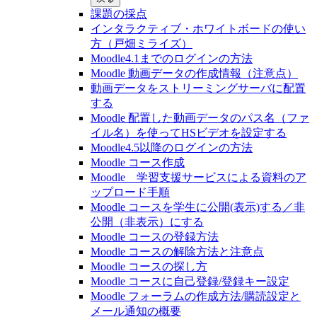
課題の採点
インタラクティブ・ホワイトボードの使い
方（戸畑ミライズ）
Moodle4.1までのログインの方法
Moodle 動画データの作成情報（注意点）
動画データをストリーミングサーバに配置
する
Moodle 配置した動画データのパス名（ファ
イル名）を使ってHSビデオを設定する
Moodle4.5以降のログインの方法
Moodle コース作成
Moodle 学習支援サービスによる資料のア
ップロード手順
Moodle コースを学生に公開(表示)する／非
公開（非表示）にする
Moodle コースの登録⽅法
Moodle コースの解除方法と注意点
Moodle コースの探し⽅
Moodle コースに自己登録/登録キー設定
Moodle フォーラムの作成方法/購読設定と
メール通知の概要