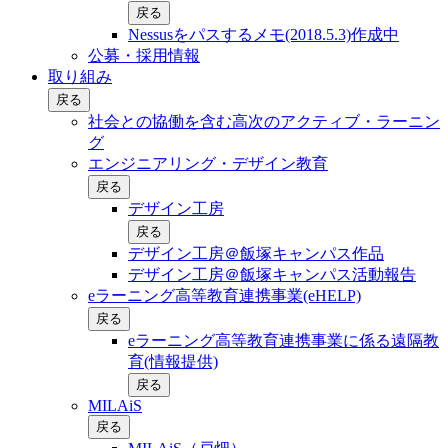
戻る
Nessusをパスするメモ(2018.5.3)作成中
公募・採用情報
取り組み
戻る
社会との協働を含む⾼次のアクティブ・ラーニン
グ
エンジニアリング・デザイン教育
戻る
デザイン工房
戻る
デザイン工房＠飯塚キャンパス作品
デザイン工房＠飯塚キャンパス活動報告
eラーニング高等教育連携事業(eHELP)
戻る
eラーニング高等教育連携事業に係る遠隔教
育(情報提供)
戻る
MILAiS
戻る