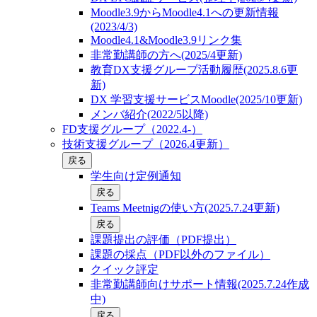
Moodle3.9からMoodle4.1への更新情報
(2023/4/3)
Moodle4.1&Moodle3.9リンク集
非常勤講師の方へ(2025/4更新)
教育DX支援グループ活動履歴(2025.8.6更
新)
DX 学習支援サービスMoodle(2025/10更新)
メンバ紹介(2022/5以降)
FD支援グループ（2022.4-）
技術支援グループ（2026.4更新）
戻る
学生向け定例通知
戻る
Teams Meetnigの使い方(2025.7.24更新)
戻る
課題提出の評価（PDF提出）
課題の採点（PDF以外のファイル）
クイック評定
非常勤講師向けサポート情報(2025.7.24作成
中)
戻る