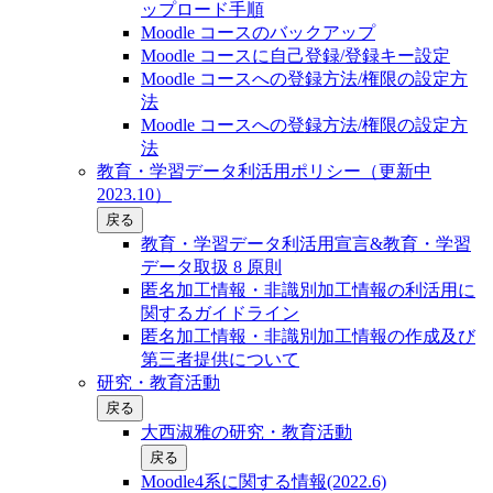
ップロード手順
Moodle コースのバックアップ
Moodle コースに自己登録/登録キー設定
Moodle コースへの登録方法/権限の設定方
法
Moodle コースへの登録方法/権限の設定方
法
教育・学習データ利活用ポリシー（更新中
2023.10）
戻る
教育・学習データ利活用宣言&教育・学習
データ取扱 8 原則
匿名加工情報・非識別加工情報の利活用に
関するガイドライン
匿名加工情報・非識別加工情報の作成及び
第三者提供について
研究・教育活動
戻る
大西淑雅の研究・教育活動
戻る
Moodle4系に関する情報(2022.6)