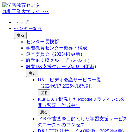
九州工業大学サイトへ
トップ
センター紹介
戻る
センター長挨拶
学習教育センター概要・構成
運営委員会（2025/4/1更新）
教学IR支援グループ（2022.4-）
教育DX支援グループ(2025.4更新)
戻る
DX ビデオ会議サービス一覧
（2024/6/17,2025/4/18改訂)
戻る
Plus-DXで開発したMoodleプラグインの公
開（暫定：作成中）
戻る
JABEE審査を目的とした学習支援サービス
のコースへのアクセス
DX LTC認証サービス(整理中,2025/4更新)