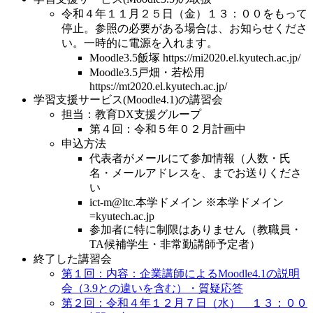
令和４年１１月２５日（金）１３：００をもって
停止。参照の必要がある場合は、お知らせくださ
い。一時的に電源を入れます。
Moodle3.5飯塚 https://mi2020.el.kyutech.ac.jp/
Moodle3.5戸畑・若松用
https://mt2020.el.kyutech.ac.jp/
学習支援サービス(Moodle4.1)の講習会
担当：教育DX支援グループ
第４回：令和５年０２月計画中
申込方法
代表者がメールにて参加情報（人数・氏
名・メールアドレスを、までお送りくださ
い
ict-m
@
ltc.本学ドメイン ※本学ドメイン
=kyutech.ac.jp
参加者に特に制限はありません（教職員・
TA候補学生・非常勤講師予定者）
終了した講習会
第１回：内容：企業講師によるMoodle4.1の説明
会（3.9との違いを含む）・質疑応答
第２回：令和４年１２月７日（水） １３：００