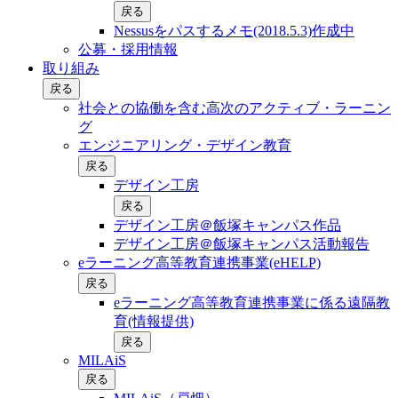
戻る
Nessusをパスするメモ(2018.5.3)作成中
公募・採用情報
取り組み
戻る
社会との協働を含む⾼次のアクティブ・ラーニン
グ
エンジニアリング・デザイン教育
戻る
デザイン工房
戻る
デザイン工房＠飯塚キャンパス作品
デザイン工房＠飯塚キャンパス活動報告
eラーニング高等教育連携事業(eHELP)
戻る
eラーニング高等教育連携事業に係る遠隔教
育(情報提供)
戻る
MILAiS
戻る