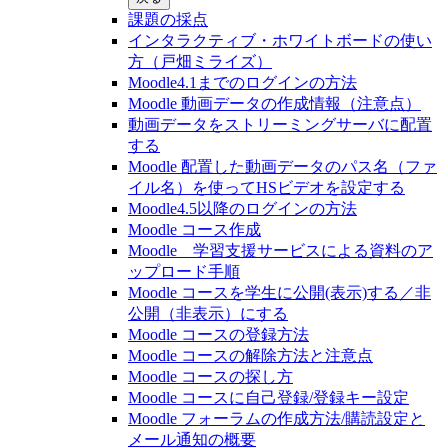
課題の採点
インタラクティブ・ホワイトボードの使い
方（戸畑ミライズ）
Moodle4.1までのログインの方法
Moodle 動画データの作成情報（注意点）
動画データをストリーミングサーバに配置
する
Moodle 配置した動画データのパス名（ファ
イル名）を使ってHSビデオを設定する
Moodle4.5以降のログインの方法
Moodle コース作成
Moodle 学習支援サービスによる資料のア
ップロード手順
Moodle コースを学生に公開(表示)する／非
公開（非表示）にする
Moodle コースの登録⽅法
Moodle コースの解除方法と注意点
Moodle コースの探し⽅
Moodle コースに自己登録/登録キー設定
Moodle フォーラムの作成方法/購読設定と
メール通知の概要