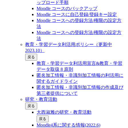
ップロード手順
Moodle コースのバックアップ
Moodle コースに自己登録/登録キー設定
Moodle コースへの登録方法/権限の設定方
法
Moodle コースへの登録方法/権限の設定方
法
教育・学習データ利活用ポリシー（更新中
2023.10）
戻る
教育・学習データ利活用宣言&教育・学習
データ取扱 8 原則
匿名加工情報・非識別加工情報の利活用に
関するガイドライン
匿名加工情報・非識別加工情報の作成及び
第三者提供について
研究・教育活動
戻る
大西淑雅の研究・教育活動
戻る
Moodle4系に関する情報(2022.6)