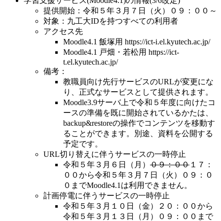
学習支援サービス(Moodle4.1)の情報(3/6改定)
提供開始：令和５年３月７日（火）０９：００～
対象：九工大IDを持つすべての利用者
アクセス先
Moodle4.1 飯塚用 https://ict-i.el.kyutech.ac.jp/
Moodle4.1 戸畑・若松用 https://ict-
t.el.kyutech.ac.jp/
備考：
教職員向け先行サービスのURLが変更にな
り、正式なサービスとして提供されます。
Moodle3.9サーバ上で令和５年度に向けたコ
ースの準備を既に開始されているかたは、
backup&restoreの操作でコンテンツを移動す
ることができます。別途、資料を公開する
予定です。
URL切り替えに伴うサービスの一時停止
令和５年３月６日（月）
０９：００
１７：
００から令和５年３月７日（火）０９：０
０までMoodle4.1は利用できません。
計画停電に伴うサービスの一時停止
令和５年３月１０日（金）２０：００から
令和５年３月１３日（月）０９：００まで