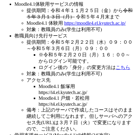
Moodle4.1体験用サービスの情報
提供期間：令和４年１１月２５日（金）から
令和
５年３月１３日（月）
令和５年４月末まで
Moodle4.1 体験用
https://moodle4.el.kyutech.ac.jp/
対象：教職員のみ(学生は利用不可)
教職員向け先行サービス
提供期間：令和５年２月２２日（水）０９：００
～令和５年３月６日（月）０９：００
※令和５年２月２０日（月）１６：００～
からログイン可能です。
ログイン後の「身分」の変更方法は
こちら
対象：教職員のみ(学生は利用不可)
アクセス先
Moodle4.1 飯塚用
https://i4.el.kyutech.ac.jp/
Moodle4.1 戸畑・若松用
https://t4.el.kyutech.ac.jp/
備考：上記のサーバで作成したコースはそのまま
継続してご利用になれます。但しサーバへのアク
セス先(URL)は３月７日（火）で変更になります
ので、ご注意ください。