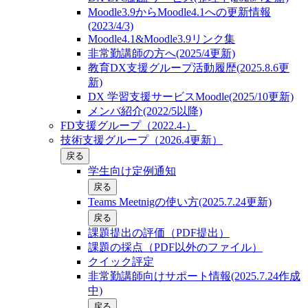
Moodle3.9からMoodle4.1への更新情報
(2023/4/3)
Moodle4.1&Moodle3.9リンク集
非常勤講師の方へ(2025/4更新)
教育DX支援グループ活動履歴(2025.8.6更
新)
DX 学習支援サービスMoodle(2025/10更新)
メンバ紹介(2022/5以降)
FD支援グループ（2022.4-）
技術支援グループ（2026.4更新）
戻る
学生向け定例通知
戻る
Teams Meetnigの使い方(2025.7.24更新)
戻る
課題提出の評価（PDF提出）
課題の採点（PDF以外のファイル）
クイック評定
非常勤講師向けサポート情報(2025.7.24作成
中)
戻る