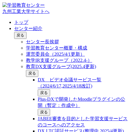
九州工業大学サイトへ
トップ
センター紹介
戻る
センター長挨拶
学習教育センター概要・構成
運営委員会（2025/4/1更新）
教学IR支援グループ（2022.4-）
教育DX支援グループ(2025.4更新)
戻る
DX ビデオ会議サービス一覧
（2024/6/17,2025/4/18改訂)
戻る
Plus-DXで開発したMoodleプラグインの公
開（暫定：作成中）
戻る
JABEE審査を目的とした学習支援サービス
のコースへのアクセス
DX LTC認証サービス(整理中,2025/4更新)