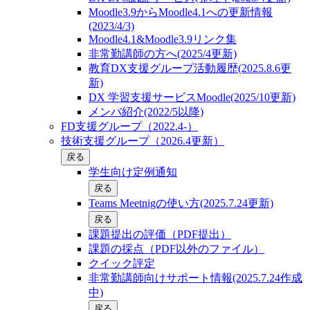
Moodle3.9からMoodle4.1への更新情報
(2023/4/3)
Moodle4.1&Moodle3.9リンク集
非常勤講師の方へ(2025/4更新)
教育DX支援グループ活動履歴(2025.8.6更
新)
DX 学習支援サービスMoodle(2025/10更新)
メンバ紹介(2022/5以降)
FD支援グループ（2022.4-）
技術支援グループ（2026.4更新）
戻る
学生向け定例通知
戻る
Teams Meetnigの使い方(2025.7.24更新)
戻る
課題提出の評価（PDF提出）
課題の採点（PDF以外のファイル）
クイック評定
非常勤講師向けサポート情報(2025.7.24作成
中)
戻る