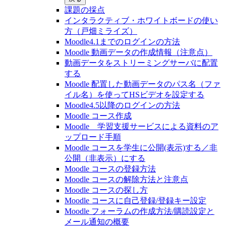
課題の採点
インタラクティブ・ホワイトボードの使い
方（戸畑ミライズ）
Moodle4.1までのログインの方法
Moodle 動画データの作成情報（注意点）
動画データをストリーミングサーバに配置
する
Moodle 配置した動画データのパス名（ファ
イル名）を使ってHSビデオを設定する
Moodle4.5以降のログインの方法
Moodle コース作成
Moodle 学習支援サービスによる資料のア
ップロード手順
Moodle コースを学生に公開(表示)する／非
公開（非表示）にする
Moodle コースの登録⽅法
Moodle コースの解除方法と注意点
Moodle コースの探し⽅
Moodle コースに自己登録/登録キー設定
Moodle フォーラムの作成方法/購読設定と
メール通知の概要