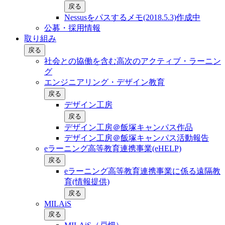
戻る
Nessusをパスするメモ(2018.5.3)作成中
公募・採用情報
取り組み
戻る
社会との協働を含む⾼次のアクティブ・ラーニン
グ
エンジニアリング・デザイン教育
戻る
デザイン工房
戻る
デザイン工房＠飯塚キャンパス作品
デザイン工房＠飯塚キャンパス活動報告
eラーニング高等教育連携事業(eHELP)
戻る
eラーニング高等教育連携事業に係る遠隔教
育(情報提供)
戻る
MILAiS
戻る