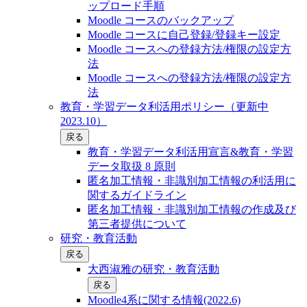
ップロード手順
Moodle コースのバックアップ
Moodle コースに自己登録/登録キー設定
Moodle コースへの登録方法/権限の設定方
法
Moodle コースへの登録方法/権限の設定方
法
教育・学習データ利活用ポリシー（更新中
2023.10）
戻る
教育・学習データ利活用宣言&教育・学習
データ取扱 8 原則
匿名加工情報・非識別加工情報の利活用に
関するガイドライン
匿名加工情報・非識別加工情報の作成及び
第三者提供について
研究・教育活動
戻る
大西淑雅の研究・教育活動
戻る
Moodle4系に関する情報(2022.6)