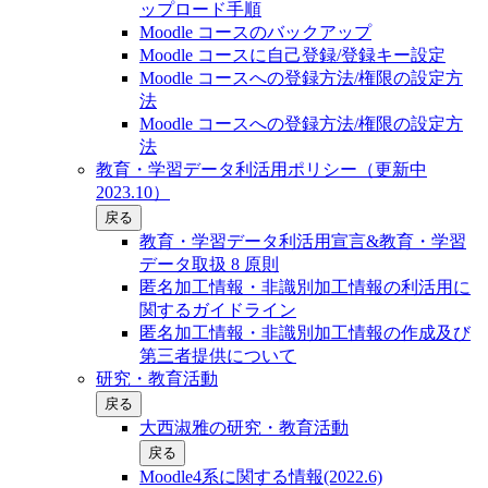
ップロード手順
Moodle コースのバックアップ
Moodle コースに自己登録/登録キー設定
Moodle コースへの登録方法/権限の設定方
法
Moodle コースへの登録方法/権限の設定方
法
教育・学習データ利活用ポリシー（更新中
2023.10）
戻る
教育・学習データ利活用宣言&教育・学習
データ取扱 8 原則
匿名加工情報・非識別加工情報の利活用に
関するガイドライン
匿名加工情報・非識別加工情報の作成及び
第三者提供について
研究・教育活動
戻る
大西淑雅の研究・教育活動
戻る
Moodle4系に関する情報(2022.6)