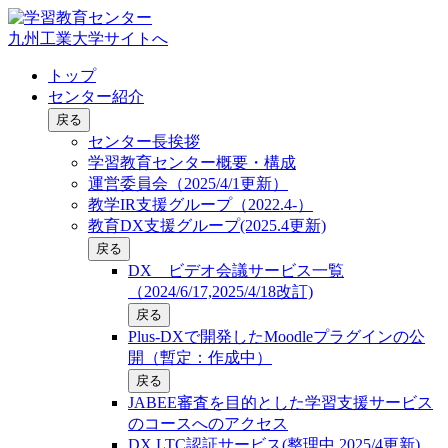
九州工業大学サイトへ
トップ
センター紹介
戻る
センター長挨拶
学習教育センター概要・構成
運営委員会（2025/4/1更新）
教学IR支援グループ（2022.4-）
教育DX支援グループ(2025.4更新)
戻る
DX ビデオ会議サービス一覧
（2024/6/17,2025/4/18改訂)
戻る
Plus-DXで開発したMoodleプラグインの公
開（暫定：作成中）
戻る
JABEE審査を目的とした学習支援サービス
のコースへのアクセス
DX LTC認証サービス(整理中,2025/4更新)