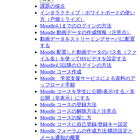
課題の採点
インタラクティブ・ホワイトボードの使い
方（戸畑ミライズ）
Moodle4.1までのログインの方法
Moodle 動画データの作成情報（注意点）
動画データをストリーミングサーバに配置
する
Moodle 配置した動画データのパス名（ファ
イル名）を使ってHSビデオを設定する
Moodle4.5以降のログインの方法
Moodle コース作成
Moodle 学習支援サービスによる資料のア
ップロード手順
Moodle コースを学生に公開(表示)する／非
公開（非表示）にする
Moodle コースの登録⽅法
Moodle コースの解除方法と注意点
Moodle コースの探し⽅
Moodle コースに自己登録/登録キー設定
Moodle フォーラムの作成方法/購読設定と
メール通知の概要