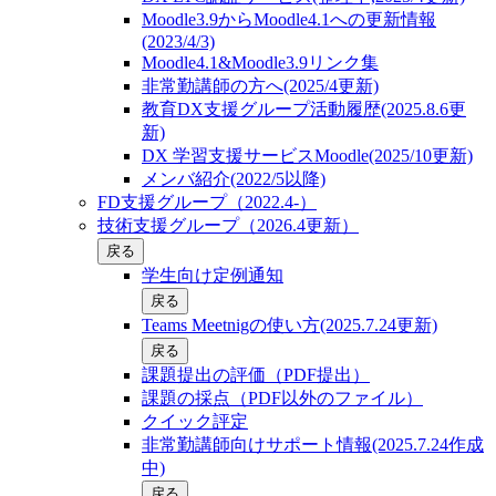
Moodle3.9からMoodle4.1への更新情報
(2023/4/3)
Moodle4.1&Moodle3.9リンク集
非常勤講師の方へ(2025/4更新)
教育DX支援グループ活動履歴(2025.8.6更
新)
DX 学習支援サービスMoodle(2025/10更新)
メンバ紹介(2022/5以降)
FD支援グループ（2022.4-）
技術支援グループ（2026.4更新）
戻る
学生向け定例通知
戻る
Teams Meetnigの使い方(2025.7.24更新)
戻る
課題提出の評価（PDF提出）
課題の採点（PDF以外のファイル）
クイック評定
非常勤講師向けサポート情報(2025.7.24作成
中)
戻る