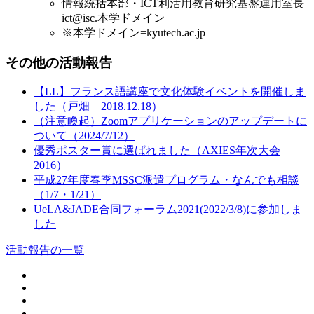
情報統括本部・ICT利活用教育研究基盤運用室長
ict
@
isc.本学ドメイン
※本学ドメイン=kyutech.ac.jp
その他の活動報告
【LL】フランス語講座で文化体験イベントを開催しま
した（戸畑 2018.12.18）
（注意喚起）Zoomアプリケーションのアップデートに
ついて（2024/7/12）
優秀ポスター賞に選ばれました（AXIES年次大会
2016）
平成27年度春季MSSC派遣プログラム・なんでも相談
（1/7・1/21）
UeLA&JADE合同フォーラム2021(2022/3/8)に参加しま
した
活動報告の一覧