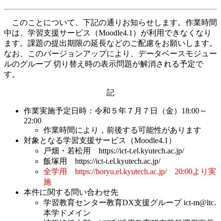
このことについて、下記の通りお知らせします。作業時間
中は、学習支援サービス（Moodle4.1）が利用できなくなり
ます。課題の提出期限の延長などのご配慮をお願いします。
なお、このバージョンアップにより、データベースモジュー
ルのグループ 切り替え時の表示問題が解消される予定で
す。
記
作業実施予定日時：令和５年７月７日（金）18:00～
22:00
作業時間により，前後する可能性があります
対象となる学習支援サービス（Moodle4.1）
戸畑・若松用 https://ict-t.el.kyutech.ac.jp/
飯塚用 https://ict-i.el.kyutech.ac.jp/
全学用 https://horyu.el.kyutech.ac.jp/ 20:00より実
施
本件に関する問い合わせ先
学習教育センター教育DX支援グループ ict-m
@
ltc.
本学ドメイン