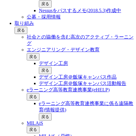
戻る
Nessusをパスするメモ(2018.5.3)作成中
公募・採用情報
取り組み
戻る
社会との協働を含む⾼次のアクティブ・ラーニン
グ
エンジニアリング・デザイン教育
戻る
デザイン工房
戻る
デザイン工房＠飯塚キャンパス作品
デザイン工房＠飯塚キャンパス活動報告
eラーニング高等教育連携事業(eHELP)
戻る
eラーニング高等教育連携事業に係る遠隔教
育(情報提供)
戻る
MILAiS
戻る