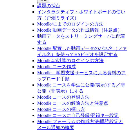
課題の採点
インタラクティブ・ホワイトボードの使い
方（戸畑ミライズ）
Moodle4.1までのログインの方法
Moodle 動画データの作成情報（注意点）
動画データをストリーミングサーバに配置
する
Moodle 配置した動画データのパス名（ファ
イル名）を使ってHSビデオを設定する
Moodle4.5以降のログインの方法
Moodle コース作成
Moodle 学習支援サービスによる資料のア
ップロード手順
Moodle コースを学生に公開(表示)する／非
公開（非表示）にする
Moodle コースの登録⽅法
Moodle コースの解除方法と注意点
Moodle コースの探し⽅
Moodle コースに自己登録/登録キー設定
Moodle フォーラムの作成方法/購読設定と
メール通知の概要