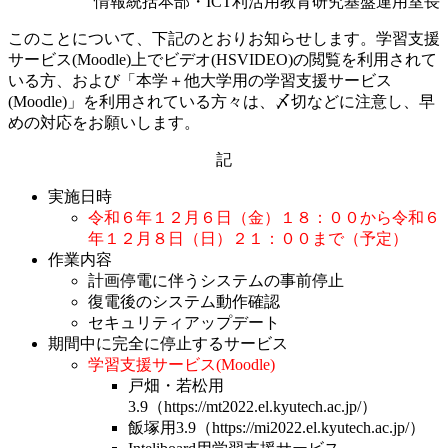
情報統括本部・ICT利活用教育研究基盤運用室長
このことについて、下記のとおりお知らせします。学習支援
サービス(Moodle)上でビデオ(HSVIDEO)の閲覧を利用されて
いる方、および「本学＋他大学用の学習支援サービス
(Moodle)」を利用されている方々は、〆切などに注意し、早
めの対応をお願いします。
記
実施日時
令和６年１２月６日（金）１８：００から令和６
年１２月８日（日）２１：００まで（予定）
作業内容
計画停電に伴うシステムの事前停止
復電後のシステム動作確認
セキュリティアップデート
期間中に完全に停止するサービス
学習支援サービス(Moodle)
戸畑・若松用
3.9（https://mt2022.el.kyutech.ac.jp/）
飯塚用3.9（https://mi2022.el.kyutech.ac.jp/）