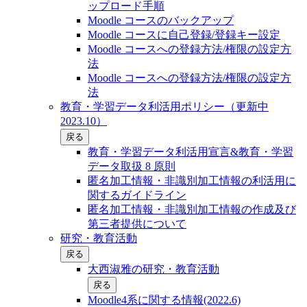
ップロード手順
Moodle コースのバックアップ
Moodle コースに自己登録/登録キー設定
Moodle コースへの登録方法/権限の設定方
法
Moodle コースへの登録方法/権限の設定方
法
教育・学習データ利活用ポリシー（更新中
2023.10）
戻る
教育・学習データ利活用宣言&教育・学習
データ取扱 8 原則
匿名加工情報・非識別加工情報の利活用に
関するガイドライン
匿名加工情報・非識別加工情報の作成及び
第三者提供について
研究・教育活動
戻る
大西淑雅の研究・教育活動
戻る
Moodle4系に関する情報(2022.6)