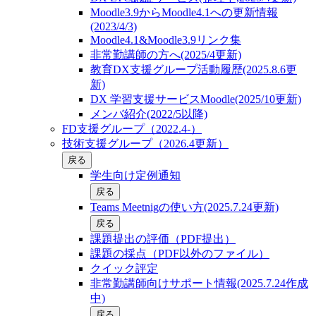
Moodle3.9からMoodle4.1への更新情報
(2023/4/3)
Moodle4.1&Moodle3.9リンク集
非常勤講師の方へ(2025/4更新)
教育DX支援グループ活動履歴(2025.8.6更
新)
DX 学習支援サービスMoodle(2025/10更新)
メンバ紹介(2022/5以降)
FD支援グループ（2022.4-）
技術支援グループ（2026.4更新）
戻る
学生向け定例通知
戻る
Teams Meetnigの使い方(2025.7.24更新)
戻る
課題提出の評価（PDF提出）
課題の採点（PDF以外のファイル）
クイック評定
非常勤講師向けサポート情報(2025.7.24作成
中)
戻る