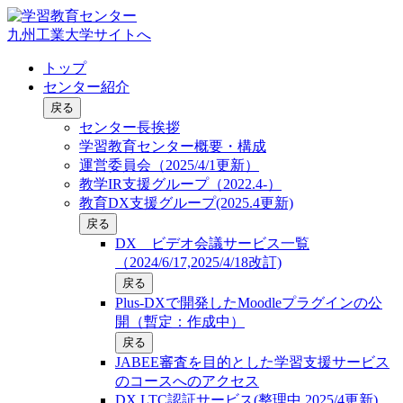
九州工業大学サイトへ
トップ
センター紹介
戻る
センター長挨拶
学習教育センター概要・構成
運営委員会（2025/4/1更新）
教学IR支援グループ（2022.4-）
教育DX支援グループ(2025.4更新)
戻る
DX ビデオ会議サービス一覧
（2024/6/17,2025/4/18改訂)
戻る
Plus-DXで開発したMoodleプラグインの公
開（暫定：作成中）
戻る
JABEE審査を目的とした学習支援サービス
のコースへのアクセス
DX LTC認証サービス(整理中,2025/4更新)