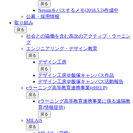
戻る
Nessusをパスするメモ(2018.5.3)作成中
公募・採用情報
取り組み
戻る
社会との協働を含む⾼次のアクティブ・ラーニン
グ
エンジニアリング・デザイン教育
戻る
デザイン工房
戻る
デザイン工房＠飯塚キャンパス作品
デザイン工房＠飯塚キャンパス活動報告
eラーニング高等教育連携事業(eHELP)
戻る
eラーニング高等教育連携事業に係る遠隔教
育(情報提供)
戻る
MILAiS
戻る