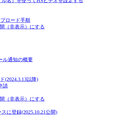
ァイル名）を使ってHSビデオを設定する
ップロード手順
非公開（非表示）にする
メール通知の概要
24.3.13以降)
申請
非公開（非表示）にする
に登録(2025.10.21公開)