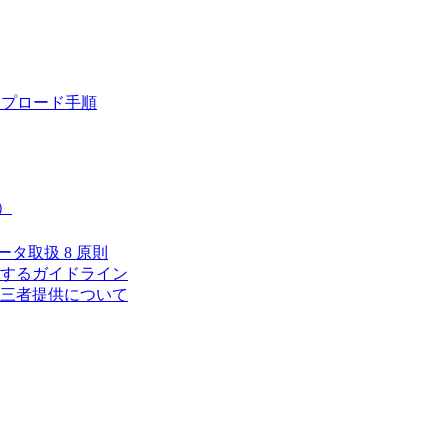
ップロード手順
）
タ取扱 8 原則
するガイドライン
三者提供について