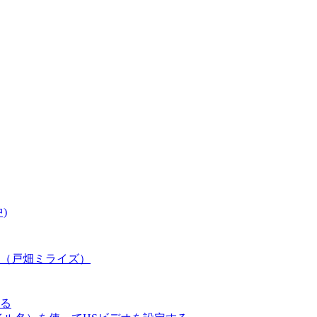
)
（戸畑ミライズ）
る