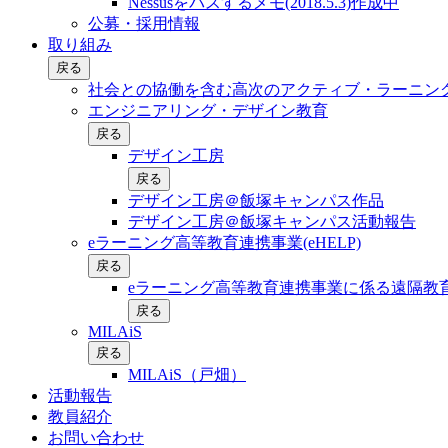
Nessusをパスするメモ(2018.5.3)作成中
公募・採用情報
取り組み
戻る
社会との協働を含む⾼次のアクティブ・ラーニン
エンジニアリング・デザイン教育
戻る
デザイン工房
戻る
デザイン工房＠飯塚キャンパス作品
デザイン工房＠飯塚キャンパス活動報告
eラーニング高等教育連携事業(eHELP)
戻る
eラーニング高等教育連携事業に係る遠隔教育
戻る
MILAiS
戻る
MILAiS（戸畑）
活動報告
教員紹介
お問い合わせ