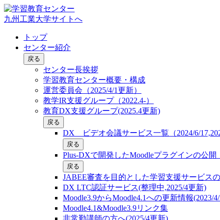
九州工業大学サイトへ
トップ
センター紹介
戻る
センター長挨拶
学習教育センター概要・構成
運営委員会（2025/4/1更新）
教学IR支援グループ（2022.4-）
教育DX支援グループ(2025.4更新)
戻る
DX ビデオ会議サービス一覧（2024/6/17,2025
戻る
Plus-DXで開発したMoodleプラグインの
戻る
JABEE審査を目的とした学習支援サービス
DX LTC認証サービス(整理中,2025/4更新)
Moodle3.9からMoodle4.1への更新情報(2023/4/
Moodle4.1&Moodle3.9リンク集
非常勤講師の方へ(2025/4更新)