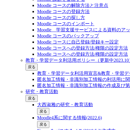
Moodle コースの解除方法と注意点
Moodle コースの登録⽅法
Moodle コースの探し⽅
Moodle コースのインポート
Moodle 学習支援サービスによる資料のア
Moodle コースのバックアップ
Moodle コースに自己登録/登録キー設定
Moodle コースへの登録方法/権限の設定方法
Moodle コースへの登録方法/権限の設定方法
教育・学習データ利活用ポリシー（更新中2023.10
戻る
教育・学習データ利活用宣言&教育・学習デー
匿名加工情報・非識別加工情報の利活用に関
匿名加工情報・非識別加工情報の作成及び第
研究・教育活動
戻る
大西淑雅の研究・教育活動
戻る
Moodle4系に関する情報(2022.6)
戻る