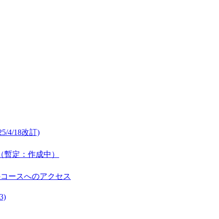
/4/18改訂)
公開（暫定：作成中）
のコースへのアクセス
3)