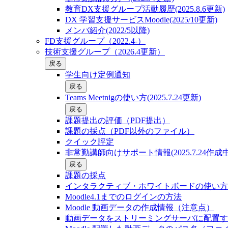
教育DX支援グループ活動履歴(2025.8.6更新)
DX 学習支援サービスMoodle(2025/10更新)
メンバ紹介(2022/5以降)
FD支援グループ（2022.4-）
技術支援グループ（2026.4更新）
戻る
学生向け定例通知
戻る
Teams Meetnigの使い方(2025.7.24更新)
戻る
課題提出の評価（PDF提出）
課題の採点（PDF以外のファイル）
クイック評定
非常勤講師向けサポート情報(2025.7.24作成中
戻る
課題の採点
インタラクティブ・ホワイトボードの使い方
Moodle4.1までのログインの方法
Moodle 動画データの作成情報（注意点）
動画データをストリーミングサーバに配置す