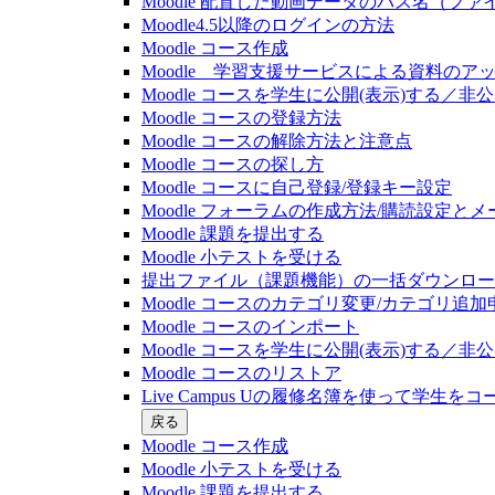
Moodle 配置した動画データのパス名（フ
Moodle4.5以降のログインの方法
Moodle コース作成
Moodle 学習支援サービスによる資料のア
Moodle コースを学生に公開(表示)する／
Moodle コースの登録⽅法
Moodle コースの解除方法と注意点
Moodle コースの探し⽅
Moodle コースに自己登録/登録キー設定
Moodle フォーラムの作成方法/購読設定と
Moodle 課題を提出する
Moodle 小テストを受ける
提出ファイル（課題機能）の一括ダウンロード(20
Moodle コースのカテゴリ変更/カテゴリ追加
Moodle コースのインポート
Moodle コースを学生に公開(表示)する／
Moodle コースのリストア
Live Campus Uの履修名簿を使って学生をコース
戻る
Moodle コース作成
Moodle 小テストを受ける
Moodle 課題を提出する