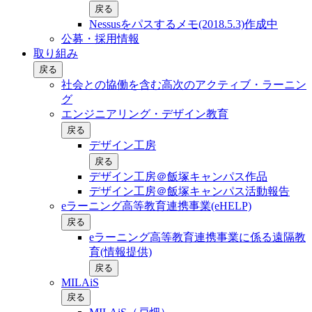
戻る
Nessusをパスするメモ(2018.5.3)作成中
公募・採用情報
取り組み
戻る
社会との協働を含む⾼次のアクティブ・ラーニン
グ
エンジニアリング・デザイン教育
戻る
デザイン工房
戻る
デザイン工房＠飯塚キャンパス作品
デザイン工房＠飯塚キャンパス活動報告
eラーニング高等教育連携事業(eHELP)
戻る
eラーニング高等教育連携事業に係る遠隔教
育(情報提供)
戻る
MILAiS
戻る