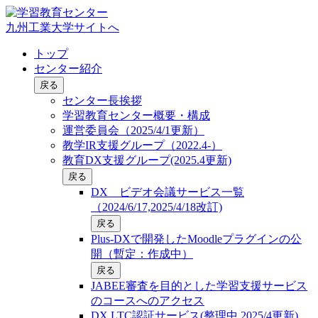
九州工業大学サイトへ
トップ
センター紹介
戻る
センター長挨拶
学習教育センター概要・構成
運営委員会（2025/4/1更新）
教学IR支援グループ（2022.4-）
教育DX支援グループ(2025.4更新)
戻る
DX ビデオ会議サービス一覧
（2024/6/17,2025/4/18改訂)
戻る
Plus-DXで開発したMoodleプラグインの公
開（暫定：作成中）
戻る
JABEE審査を目的とした学習支援サービス
のコースへのアクセス
DX LTC認証サービス(整理中,2025/4更新)