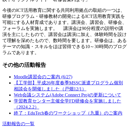
今後のICT活用教育に関する共同利用拠点の取組の一つは、
研修プログラム・研修教材の開発によるICT活用教育実践を
可能にする人材育成であります。講演会、講習会、研修会、
フォーラムを実施します。 講演会は90分程度の説明や講
演を主にしたもので、講習会は講演に加え、体験時間を設け
て理解を深めたもので、数時間を要します。研修会は、ある
テーマの知識・スキルをほぼ習得できる10～30時間のプログ
ラムであります。
その他の活動報告
Moodle講習会のご案内 (6/27)
【工学部】平成26年度春季MSSC派遣プログラム個別
相談会を開催しました（戸畑12/1）
Web会議システム(Adobe Connect Pro)の更新について
学習教育センター主催全学FD研修会を実施しました
（2024.2.2）
終了：EduTech春のワークショップ（九重）のご案内
活動報告の一覧