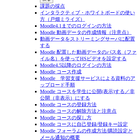
課題の採点
インタラクティブ・ホワイトボードの使い
方（戸畑ミライズ）
Moodle4.1までのログインの方法
Moodle 動画データの作成情報（注意点）
動画データをストリーミングサーバに配置
する
Moodle 配置した動画データのパス名（ファ
イル名）を使ってHSビデオを設定する
Moodle4.5以降のログインの方法
Moodle コース作成
Moodle 学習支援サービスによる資料のア
ップロード手順
Moodle コースを学生に公開(表示)する／非
公開（非表示）にする
Moodle コースの登録⽅法
Moodle コースの解除方法と注意点
Moodle コースの探し⽅
Moodle コースに自己登録/登録キー設定
Moodle フォーラムの作成方法/購読設定と
メール通知の概要