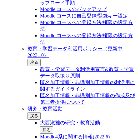
ップロード手順
Moodle コースのバックアップ
Moodle コースに自己登録/登録キー設定
Moodle コースへの登録方法/権限の設定方
法
Moodle コースへの登録方法/権限の設定方
法
教育・学習データ利活用ポリシー（更新中
2023.10）
戻る
教育・学習データ利活用宣言&教育・学習
データ取扱 8 原則
匿名加工情報・非識別加工情報の利活用に
関するガイドライン
匿名加工情報・非識別加工情報の作成及び
第三者提供について
研究・教育活動
戻る
大西淑雅の研究・教育活動
戻る
Moodle4系に関する情報(2022.6)