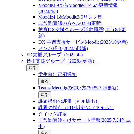
Moodle3.9からMoodle4.1への更新情報
(2023/4/3)
Moodle4.1&Moodle3.9リンク集
非常勤講師の方へ(2025/4更新)
教育DX支援グループ活動履歴(2025.8.6更
新)
DX 学習支援サービスMoodle(2025/10更新)
メンバ紹介(2022/5以降)
FD支援グループ（2022.4-）
技術支援グループ（2026.4更新）
戻る
学生向け定例通知
戻る
Teams Meetnigの使い方(2025.7.24更新)
戻る
課題提出の評価（PDF提出）
課題の採点（PDF以外のファイル）
クイック評定
非常勤講師向けサポート情報(2025.7.24作成
中)
戻る