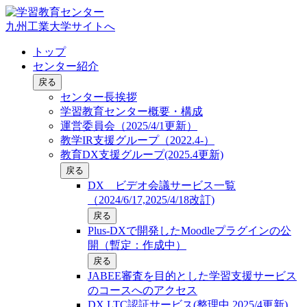
九州工業大学サイトへ
トップ
センター紹介
戻る
センター長挨拶
学習教育センター概要・構成
運営委員会（2025/4/1更新）
教学IR支援グループ（2022.4-）
教育DX支援グループ(2025.4更新)
戻る
DX ビデオ会議サービス一覧
（2024/6/17,2025/4/18改訂)
戻る
Plus-DXで開発したMoodleプラグインの公
開（暫定：作成中）
戻る
JABEE審査を目的とした学習支援サービス
のコースへのアクセス
DX LTC認証サービス(整理中,2025/4更新)