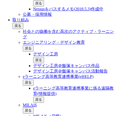
戻る
Nessusをパスするメモ(2018.5.3)作成中
公募・採用情報
取り組み
戻る
社会との協働を含む⾼次のアクティブ・ラーニン
グ
エンジニアリング・デザイン教育
戻る
デザイン工房
戻る
デザイン工房＠飯塚キャンパス作品
デザイン工房＠飯塚キャンパス活動報告
eラーニング高等教育連携事業(eHELP)
戻る
eラーニング高等教育連携事業に係る遠隔教
育(情報提供)
戻る
MILAiS
戻る