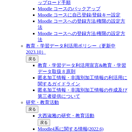
ップロード手順
Moodle コースのバックアップ
Moodle コースに自己登録/登録キー設定
Moodle コースへの登録方法/権限の設定方
法
Moodle コースへの登録方法/権限の設定方
法
教育・学習データ利活用ポリシー（更新中
2023.10）
戻る
教育・学習データ利活用宣言&教育・学習
データ取扱 8 原則
匿名加工情報・非識別加工情報の利活用に
関するガイドライン
匿名加工情報・非識別加工情報の作成及び
第三者提供について
研究・教育活動
戻る
大西淑雅の研究・教育活動
戻る
Moodle4系に関する情報(2022.6)