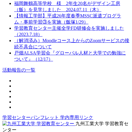
福岡舞鶴高等学校 様 2年生20名がデザイン工房
（飯）を見学しました 2024.07.11（木）
【情報工学部】平成26年度春季MSSC派遣プログラ
ム・事前学習③を実施（飯塚1/29）
学習教育センター主催全学FD研修会を実施しました
（2023.7.18）
（解消済み）Moodleコース上からのZoomサービスの接
続不具合について
戸畑ALSA学習会『グローバル人材と大学での勉強に
ついて』（12/17）
活動報告の一覧
学習センターパンフレット
学内専用リンク
九州工業大学 学習教育セ
ンター