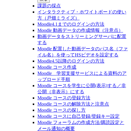
課題の採点
インタラクティブ・ホワイトボードの使い
方（戸畑ミライズ）
Moodle4.1までのログインの方法
Moodle 動画データの作成情報（注意点）
動画データをストリーミングサーバに配置
する
Moodle 配置した動画データのパス名（ファ
イル名）を使ってHSビデオを設定する
Moodle4.5以降のログインの方法
Moodle コース作成
Moodle 学習支援サービスによる資料のア
ップロード手順
Moodle コースを学生に公開(表示)する／非
公開（非表示）にする
Moodle コースの登録⽅法
Moodle コースの解除方法と注意点
Moodle コースの探し⽅
Moodle コースに自己登録/登録キー設定
Moodle フォーラムの作成方法/購読設定と
メール通知の概要