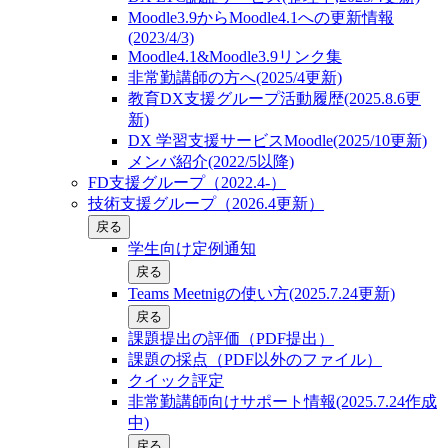
Moodle3.9からMoodle4.1への更新情報
(2023/4/3)
Moodle4.1&Moodle3.9リンク集
非常勤講師の方へ(2025/4更新)
教育DX支援グループ活動履歴(2025.8.6更
新)
DX 学習支援サービスMoodle(2025/10更新)
メンバ紹介(2022/5以降)
FD支援グループ（2022.4-）
技術支援グループ（2026.4更新）
戻る
学生向け定例通知
戻る
Teams Meetnigの使い方(2025.7.24更新)
戻る
課題提出の評価（PDF提出）
課題の採点（PDF以外のファイル）
クイック評定
非常勤講師向けサポート情報(2025.7.24作成
中)
戻る