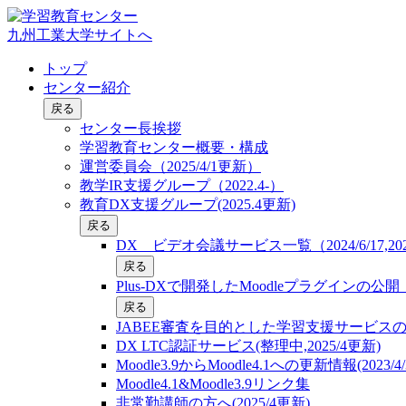
九州工業大学サイトへ
トップ
センター紹介
戻る
センター長挨拶
学習教育センター概要・構成
運営委員会（2025/4/1更新）
教学IR支援グループ（2022.4-）
教育DX支援グループ(2025.4更新)
戻る
DX ビデオ会議サービス一覧（2024/6/17,2025
戻る
Plus-DXで開発したMoodleプラグインの
戻る
JABEE審査を目的とした学習支援サービス
DX LTC認証サービス(整理中,2025/4更新)
Moodle3.9からMoodle4.1への更新情報(2023/4/
Moodle4.1&Moodle3.9リンク集
非常勤講師の方へ(2025/4更新)