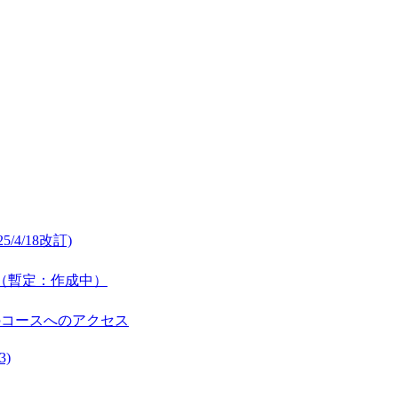
/4/18改訂)
公開（暫定：作成中）
のコースへのアクセス
3)