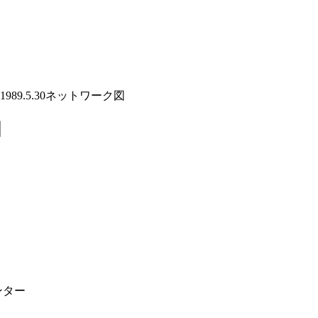
989.5.30ネットワーク図
図
ンター