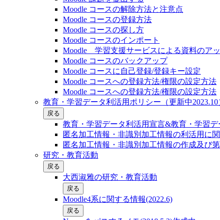
Moodle コースの解除方法と注意点
Moodle コースの登録⽅法
Moodle コースの探し⽅
Moodle コースのインポート
Moodle 学習支援サービスによる資料のア
Moodle コースのバックアップ
Moodle コースに自己登録/登録キー設定
Moodle コースへの登録方法/権限の設定方法
Moodle コースへの登録方法/権限の設定方法
教育・学習データ利活用ポリシー（更新中2023.10
戻る
教育・学習データ利活用宣言&教育・学習デー
匿名加工情報・非識別加工情報の利活用に関
匿名加工情報・非識別加工情報の作成及び第
研究・教育活動
戻る
大西淑雅の研究・教育活動
戻る
Moodle4系に関する情報(2022.6)
戻る