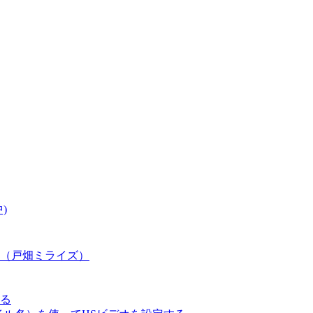
)
（戸畑ミライズ）
る