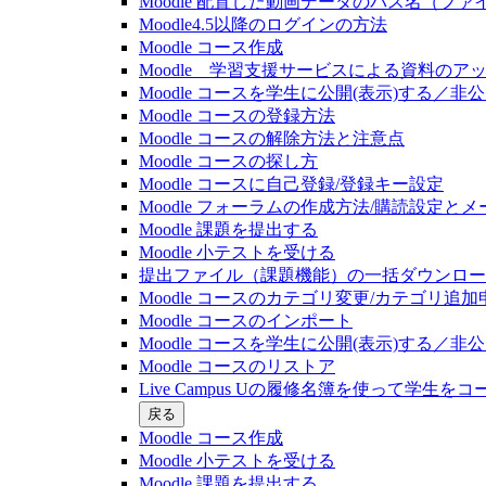
Moodle 配置した動画データのパス名（フ
Moodle4.5以降のログインの方法
Moodle コース作成
Moodle 学習支援サービスによる資料のア
Moodle コースを学生に公開(表示)する／
Moodle コースの登録⽅法
Moodle コースの解除方法と注意点
Moodle コースの探し⽅
Moodle コースに自己登録/登録キー設定
Moodle フォーラムの作成方法/購読設定と
Moodle 課題を提出する
Moodle 小テストを受ける
提出ファイル（課題機能）の一括ダウンロード(20
Moodle コースのカテゴリ変更/カテゴリ追加
Moodle コースのインポート
Moodle コースを学生に公開(表示)する／
Moodle コースのリストア
Live Campus Uの履修名簿を使って学生をコース
戻る
Moodle コース作成
Moodle 小テストを受ける
Moodle 課題を提出する