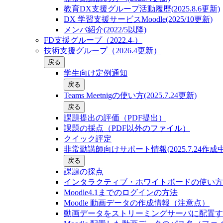
教育DX支援グループ活動履歴(2025.8.6更新)
DX 学習支援サービスMoodle(2025/10更新)
メンバ紹介(2022/5以降)
FD支援グループ（2022.4-）
技術支援グループ（2026.4更新）
戻る
学生向け定例通知
戻る
Teams Meetnigの使い方(2025.7.24更新)
戻る
課題提出の評価（PDF提出）
課題の採点（PDF以外のファイル）
クイック評定
非常勤講師向けサポート情報(2025.7.24作成中
戻る
課題の採点
インタラクティブ・ホワイトボードの使い方
Moodle4.1までのログインの方法
Moodle 動画データの作成情報（注意点）
動画データをストリーミングサーバに配置す