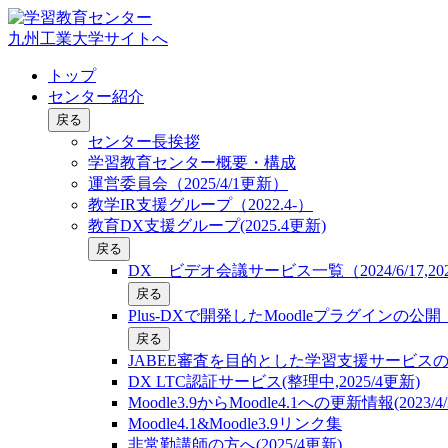
九州工業大学サイトへ
トップ
センター紹介
戻る
センター長挨拶
学習教育センター概要・構成
運営委員会（2025/4/1更新）
教学IR支援グループ（2022.4-）
教育DX支援グループ(2025.4更新)
戻る
DX ビデオ会議サービス一覧（2024/6/17,2025
戻る
Plus-DXで開発したMoodleプラグインの
戻る
JABEE審査を目的とした学習支援サービス
DX LTC認証サービス(整理中,2025/4更新)
Moodle3.9からMoodle4.1への更新情報(2023/4/
Moodle4.1&Moodle3.9リンク集
非常勤講師の方へ(2025/4更新)