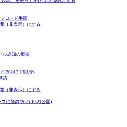
ァイル名）を使ってHSビデオを設定する
ップロード手順
非公開（非表示）にする
メール通知の概要
24.3.13以降)
申請
非公開（非表示）にする
に登録(2025.10.21公開)