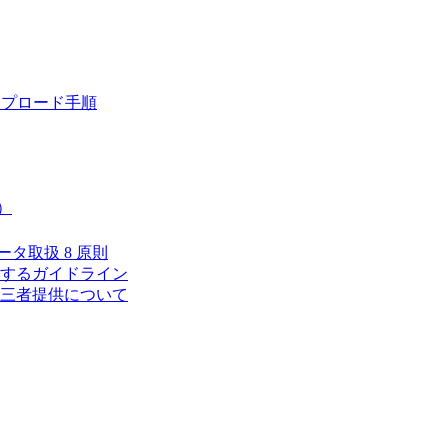
ップロード手順
）
タ取扱 8 原則
するガイドライン
三者提供について