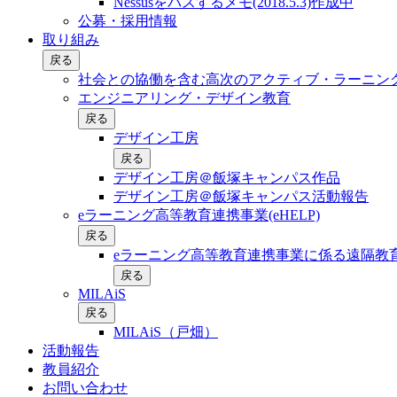
Nessusをパスするメモ(2018.5.3)作成中
公募・採用情報
取り組み
戻る
社会との協働を含む⾼次のアクティブ・ラーニン
エンジニアリング・デザイン教育
戻る
デザイン工房
戻る
デザイン工房＠飯塚キャンパス作品
デザイン工房＠飯塚キャンパス活動報告
eラーニング高等教育連携事業(eHELP)
戻る
eラーニング高等教育連携事業に係る遠隔教育
戻る
MILAiS
戻る
MILAiS（戸畑）
活動報告
教員紹介
お問い合わせ