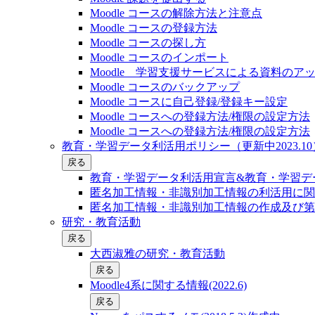
Moodle コースの解除方法と注意点
Moodle コースの登録⽅法
Moodle コースの探し⽅
Moodle コースのインポート
Moodle 学習支援サービスによる資料のア
Moodle コースのバックアップ
Moodle コースに自己登録/登録キー設定
Moodle コースへの登録方法/権限の設定方法
Moodle コースへの登録方法/権限の設定方法
教育・学習データ利活用ポリシー（更新中2023.10
戻る
教育・学習データ利活用宣言&教育・学習デー
匿名加工情報・非識別加工情報の利活用に関
匿名加工情報・非識別加工情報の作成及び第
研究・教育活動
戻る
大西淑雅の研究・教育活動
戻る
Moodle4系に関する情報(2022.6)
戻る