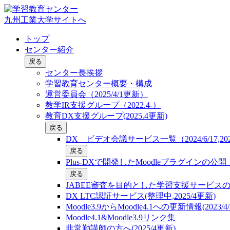
九州工業大学サイトへ
トップ
センター紹介
戻る
センター長挨拶
学習教育センター概要・構成
運営委員会（2025/4/1更新）
教学IR支援グループ（2022.4-）
教育DX支援グループ(2025.4更新)
戻る
DX ビデオ会議サービス一覧（2024/6/17,2025
戻る
Plus-DXで開発したMoodleプラグインの
戻る
JABEE審査を目的とした学習支援サービス
DX LTC認証サービス(整理中,2025/4更新)
Moodle3.9からMoodle4.1への更新情報(2023/4/
Moodle4.1&Moodle3.9リンク集
非常勤講師の方へ(2025/4更新)