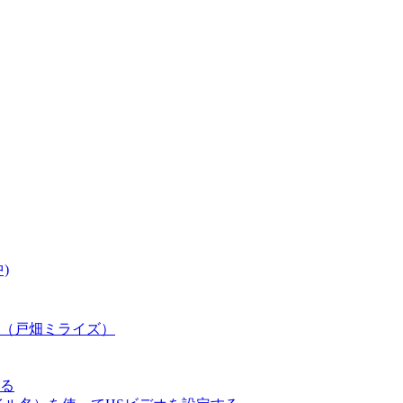
)
（戸畑ミライズ）
る