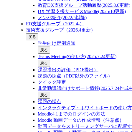
教育DX支援グループ活動履歴(2025.8.6更新)
DX 学習支援サービスMoodle(2025/10更新)
メンバ紹介(2022/5以降)
FD支援グループ（2022.4-）
技術支援グループ（2026.4更新）
戻る
学生向け定例通知
戻る
Teams Meetnigの使い方(2025.7.24更新)
戻る
課題提出の評価（PDF提出）
課題の採点（PDF以外のファイル）
クイック評定
非常勤講師向けサポート情報(2025.7.24作成中
戻る
課題の採点
インタラクティブ・ホワイトボードの使い方
Moodle4.1までのログインの方法
Moodle 動画データの作成情報（注意点）
動画データをストリーミングサーバに配置す