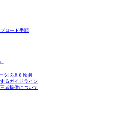
ップロード手順
）
タ取扱 8 原則
するガイドライン
三者提供について