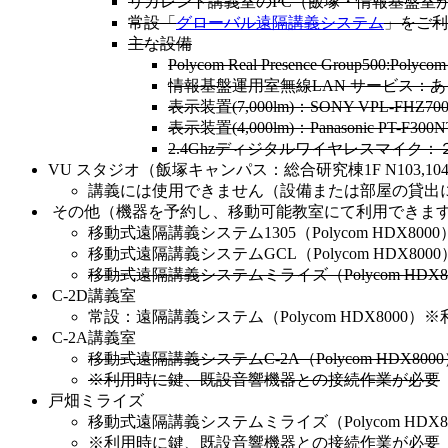
リカレント講義室のPC（飯塚・情報基盤室
常設「
グローバル遠隔講義システム
」をご利
主な設備
Polycom Real Presence Group500:Pol
情報基盤運用室無線LAN サービス：あ
表示装置(7,000lm)：SONY VPL-FHZ700
表示装置(4,000lm)：Panasonic PT-F300NT
2.4Ghzディジタルワイヤレスマイク
VU スタジオ（飯塚キャンパス：総合研究棟1F N103,10
講義には使用できません（設備または部屋の貸出
その他（機器を予約し、移動可能教室にて利用できま
移動式遠隔講義システム1305（Polycom HDX8000）
移動式遠隔講義システムGCL（Polycom HDX80
移動式遠隔講義システムミライズ（Polycom HDX8
C-2D講義室
常設：遠隔講義システム（Polycom HDX8000
C-2A講義室
移動式遠隔講義システムC-2A（Polycom HDX800
※利用時に鍵、既設音響機器との接続作業が必要
戸畑ミライズ
移動式遠隔講義システムミライズ（Polycom HD
※利用時に鍵、既設音響機器との接続作業が必要