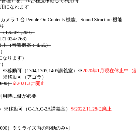
が管理）を、10台程度移動して利用可
用になれます
ycom カメラ１台 People On Contents 機能、Sound Structure 機能
り
（1,920×1,200）
(1,024×768)
：２本（音響機器：１式）
4）
になります）
す）
※移動可（1304,1305
,1405
講義室）※
2020年1月現在休止中
00）※移動可（アゴラ）
000）
※2021.3に廃止
）※利用時に鍵が必要
0）※移動可（C-1A,C-2A講義室）
※2022.11.28に廃止
X8000）※ミライズ内の移動のみ可