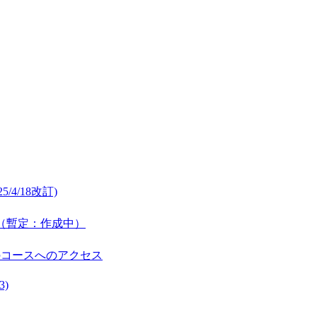
/4/18改訂)
公開（暫定：作成中）
のコースへのアクセス
3)