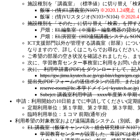
施設種別を「講義室」（標準値）に切り替え「検
飯塚：(情)EL講義室(N107)
※2020.1.24廃止
（
飯塚：(情)VUスタジオ(N103+N104)
※2020
施設種別を「そのた」に切り替え「検索」を押す
戸畑：
EL編集室（※撮影・編集機器の貸出
戸畑：
EL演習室（HD遠隔講義システム SONY
ICT支援部門以外が管理する講義室（部屋）に
なりますので、詳しくはこちらでお尋ねください。
ご希望の部屋の空き状況を確認されましたら、ま
次に、学習教育センター事務室に利用をお問い合
次に、 利用申請書(PDF)をダウンロードして、
https://gw.jimu.kyutech.ac.jp/cgi-bin/cbgrn/grn.c
提出先(PDF フォームの送信ボタンの活用、ま
reserve-room
@
ltc.本学ドメイン(=kyutech.ac.jp)
Subejct: 講義室利用申請 xxxx年度第Ｘ学
申請：利用開始の10日前までに申請してください(定
定期利用単位：第１学期、第２学期、第３学期、
臨時利用単位：１コマ 前期(通年)分
利用希望の対象教室および遠隔講義システム（別紙、参
EL 講義室（飯塚キャンパス：総合研究棟1F N107
学習教育センターが設置した、常設PCは老