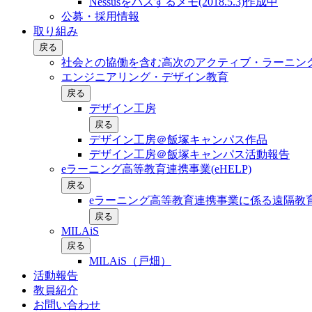
Nessusをパスするメモ(2018.5.3)作成中
公募・採用情報
取り組み
戻る
社会との協働を含む⾼次のアクティブ・ラーニン
エンジニアリング・デザイン教育
戻る
デザイン工房
戻る
デザイン工房＠飯塚キャンパス作品
デザイン工房＠飯塚キャンパス活動報告
eラーニング高等教育連携事業(eHELP)
戻る
eラーニング高等教育連携事業に係る遠隔教育
戻る
MILAiS
戻る
MILAiS（戸畑）
活動報告
教員紹介
お問い合わせ