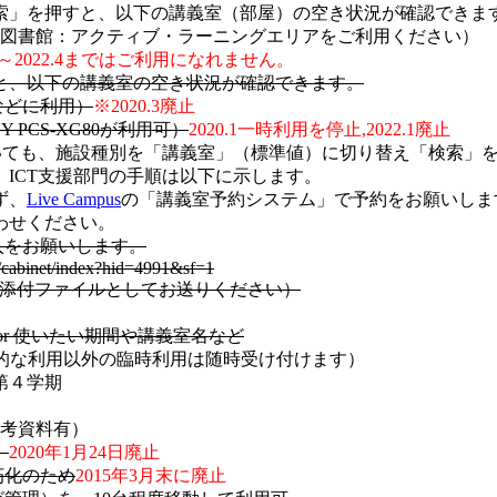
索」を押すと、以下の講義室（部屋）の空き状況が確認できま
図書館：アクティブ・ラーニングエリアをご利用ください）
.4～2022.4まではご利用になれません。
と、以下の講義室の空き状況が確認できます。
などに利用）
※2020.3廃止
 PCS-XG80が利用可）
2020.1一時利用を停止,2022.1廃止
ついても、施設種別を「講義室」（標準値）に切り替え「検索」
ICT支援部門の手順は以下に示します。
ず、
Live Campus
の「講義室予約システム」で予約をお願いしま
わせください。
記入をお願いします。
gi/cabinet/index?hid=4991&sf=1
たは添付ファイルとしてお送りください）
期 or 使いたい期間や講義室名など
期的な利用以外の臨時利用は随時受け付けます）
第４学期
考資料有）
）
2020年1月24日廃止
朽化のため
2015年3月末に廃止