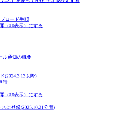
ァイル名）を使ってHSビデオを設定する
ップロード手順
非公開（非表示）にする
メール通知の概要
24.3.13以降)
申請
非公開（非表示）にする
に登録(2025.10.21公開)