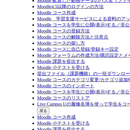
Moodle 配置した動画データのパス名（フ
Moodle4.5以降のログインの方法
Moodle コース作成
Moodle 学習支援サービスによる資料のア
Moodle コースを学生に公開(表示)する／
Moodle コースの登録⽅法
Moodle コースの解除方法と注意点
Moodle コースの探し⽅
Moodle コースに自己登録/登録キー設定
Moodle フォーラムの作成方法/購読設定と
Moodle 課題を提出する
Moodle 小テストを受ける
提出ファイル（課題機能）の一括ダウンロード(20
Moodle コースのカテゴリ変更/カテゴリ追加
Moodle コースのインポート
Moodle コースを学生に公開(表示)する／
Moodle コースのリストア
Live Campus Uの履修名簿を使って学生をコース
戻る
Moodle コース作成
Moodle 小テストを受ける
Moodle 課題を提出する