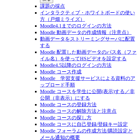
課題の採点
インタラクティブ・ホワイトボードの使い
方（戸畑ミライズ）
Moodle4.1までのログインの方法
Moodle 動画データの作成情報（注意点）
動画データをストリーミングサーバに配置
する
Moodle 配置した動画データのパス名（ファ
イル名）を使ってHSビデオを設定する
Moodle4.5以降のログインの方法
Moodle コース作成
Moodle 学習支援サービスによる資料のア
ップロード手順
Moodle コースを学生に公開(表示)する／非
公開（非表示）にする
Moodle コースの登録⽅法
Moodle コースの解除方法と注意点
Moodle コースの探し⽅
Moodle コースに自己登録/登録キー設定
Moodle フォーラムの作成方法/購読設定と
メール通知の概要