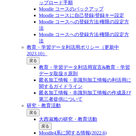
ップロード手順
Moodle コースのバックアップ
Moodle コースに自己登録/登録キー設定
Moodle コースへの登録方法/権限の設定方
法
Moodle コースへの登録方法/権限の設定方
法
教育・学習データ利活用ポリシー（更新中
2023.10）
戻る
教育・学習データ利活用宣言&教育・学習
データ取扱 8 原則
匿名加工情報・非識別加工情報の利活用に
関するガイドライン
匿名加工情報・非識別加工情報の作成及び
第三者提供について
研究・教育活動
戻る
大西淑雅の研究・教育活動
戻る
Moodle4系に関する情報(2022.6)