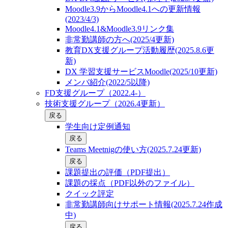
Moodle3.9からMoodle4.1への更新情報
(2023/4/3)
Moodle4.1&Moodle3.9リンク集
非常勤講師の方へ(2025/4更新)
教育DX支援グループ活動履歴(2025.8.6更
新)
DX 学習支援サービスMoodle(2025/10更新)
メンバ紹介(2022/5以降)
FD支援グループ（2022.4-）
技術支援グループ（2026.4更新）
戻る
学生向け定例通知
戻る
Teams Meetnigの使い方(2025.7.24更新)
戻る
課題提出の評価（PDF提出）
課題の採点（PDF以外のファイル）
クイック評定
非常勤講師向けサポート情報(2025.7.24作成
中)
戻る