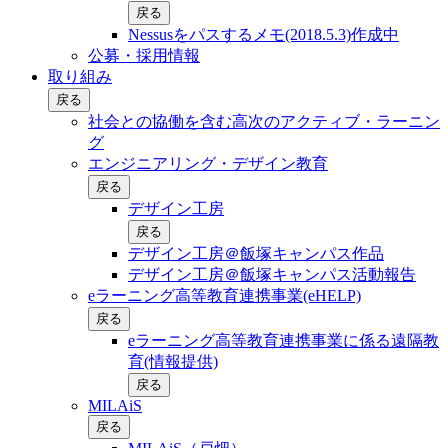
戻る
Nessusをパスするメモ(2018.5.3)作成中
公募・採用情報
取り組み
戻る
社会との協働を含む⾼次のアクティブ・ラーニン
グ
エンジニアリング・デザイン教育
戻る
デザイン工房
戻る
デザイン工房＠飯塚キャンパス作品
デザイン工房＠飯塚キャンパス活動報告
eラーニング高等教育連携事業(eHELP)
戻る
eラーニング高等教育連携事業に係る遠隔教
育(情報提供)
戻る
MILAiS
戻る