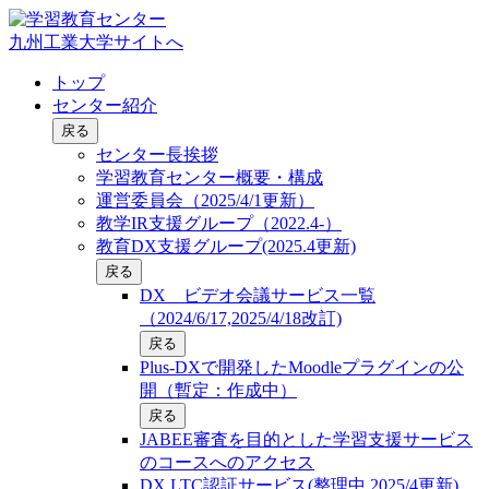
九州工業大学サイトへ
トップ
センター紹介
戻る
センター長挨拶
学習教育センター概要・構成
運営委員会（2025/4/1更新）
教学IR支援グループ（2022.4-）
教育DX支援グループ(2025.4更新)
戻る
DX ビデオ会議サービス一覧
（2024/6/17,2025/4/18改訂)
戻る
Plus-DXで開発したMoodleプラグインの公
開（暫定：作成中）
戻る
JABEE審査を目的とした学習支援サービス
のコースへのアクセス
DX LTC認証サービス(整理中,2025/4更新)