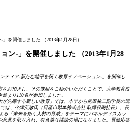
を開催しました （2013年1月28日）
」を開催しました （2013年1月28
ロンティア‐新たな地平を拓く教育イノベーション‐」を開催し
方をお招きし、その取組をご紹介いただくことで、大学教育改
業より110名が参加しました。
大が先導する新しい教育」では、本学から尾家祐二副学長の講
」では、今津英敏氏（日産自動車株式会社 取締役副社長）、長
よる「未来を拓く人材の育成」をテーマにパネルディスカッ
や意見を取り入れ、有意義な議論の場になりました。質疑応答