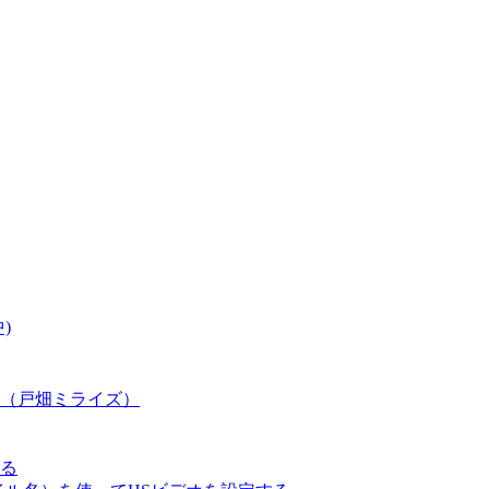
)
（戸畑ミライズ）
る