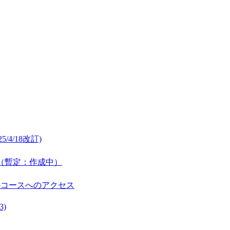
/4/18改訂)
公開（暫定：作成中）
のコースへのアクセス
3)