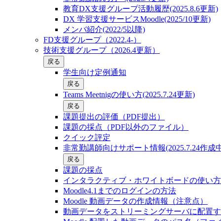
教育DX支援グループ活動履歴(2025.8.6更新)
DX 学習支援サービスMoodle(2025/10更新)
メンバ紹介(2022/5以降)
FD支援グループ（2022.4-）
技術支援グループ（2026.4更新）
戻る
学生向け定例通知
戻る
Teams Meetnigの使い方(2025.7.24更新)
戻る
課題提出の評価（PDF提出）
課題の採点（PDF以外のファイル）
クイック評定
非常勤講師向けサポート情報(2025.7.24作成中
戻る
課題の採点
インタラクティブ・ホワイトボードの使い方
Moodle4.1までのログインの方法
Moodle 動画データの作成情報（注意点）
動画データをストリーミングサーバに配置す