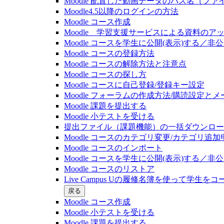
Moodle 配置した動画データのパス名（フ
Moodle4.5以降のログインの方法
Moodle コース作成
Moodle 学習支援サービスによる資料のア
Moodle コースを学生に公開(表示)する／
Moodle コースの登録⽅法
Moodle コースの解除方法と注意点
Moodle コースの探し⽅
Moodle コースに自己登録/登録キー設定
Moodle フォーラムの作成方法/購読設定と
Moodle 課題を提出する
Moodle 小テストを受ける
提出ファイル（課題機能）の一括ダウンロード(20
Moodle コースのカテゴリ変更/カテゴリ追加
Moodle コースのインポート
Moodle コースを学生に公開(表示)する／
Moodle コースのリストア
Live Campus Uの履修名簿を使って学生をコース
戻る
Moodle コース作成
Moodle 小テストを受ける
Moodle 課題を提出する