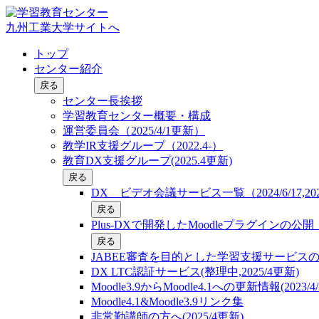
九州工業大学サイトへ
トップ
センター紹介
戻る
センター長挨拶
学習教育センター概要・構成
運営委員会（2025/4/1更新）
教学IR支援グループ（2022.4-）
教育DX支援グループ(2025.4更新)
戻る
DX ビデオ会議サービス一覧（2024/6/17,2025
戻る
Plus-DXで開発したMoodleプラグインの
戻る
JABEE審査を目的とした学習支援サービス
DX LTC認証サービス(整理中,2025/4更新)
Moodle3.9からMoodle4.1への更新情報(2023/4/
Moodle4.1&Moodle3.9リンク集
非常勤講師の方へ(2025/4更新)