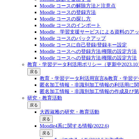
Moodle コースの解除方法と注意点
Moodle コースの登録⽅法
Moodle コースの探し⽅
Moodle コースのインポート
Moodle 学習支援サービスによる資料のア
Moodle コースのバックアップ
Moodle コースに自己登録/登録キー設定
Moodle コースへの登録方法/権限の設定方法
Moodle コースへの登録方法/権限の設定方法
教育・学習データ利活用ポリシー（更新中2023.10
戻る
教育・学習データ利活用宣言&教育・学習デー
匿名加工情報・非識別加工情報の利活用に関
匿名加工情報・非識別加工情報の作成及び第
研究・教育活動
戻る
大西淑雅の研究・教育活動
戻る
Moodle4系に関する情報(2022.6)
戻る