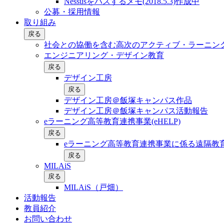
Nessusをパスするメモ(2018.5.3)作成中
公募・採用情報
取り組み
戻る
社会との協働を含む⾼次のアクティブ・ラーニン
エンジニアリング・デザイン教育
戻る
デザイン工房
戻る
デザイン工房＠飯塚キャンパス作品
デザイン工房＠飯塚キャンパス活動報告
eラーニング高等教育連携事業(eHELP)
戻る
eラーニング高等教育連携事業に係る遠隔教育
戻る
MILAiS
戻る
MILAiS（戸畑）
活動報告
教員紹介
お問い合わせ