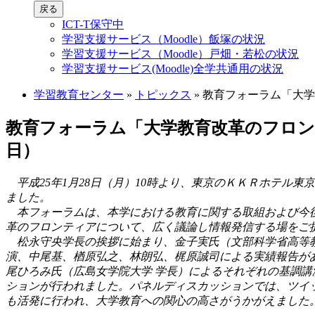
戻る
ICT-T保守中
学習支援サービス（Moodle）飯塚の状況
学習支援サービス（Moodle）戸畑・若松の状況
学習支援サービス(Moodle)全学共通用の状況
学習教育センター
»
トピックス
»
教育フォーラム「大学教
教育フォーラム「大学教育改革のフロンテ
日）
平成25年1月28日（月）10時より、東京のＫＫＲホテル東
ました。
本フォーラムは、本学における教育に関する取組および今後
革のフロンティアについて、広く議論し情報発信する場をご提
松永守央学長の挨拶に始まり、金子実氏（文部科学省高等教
演、中尾基、楢原弘之、林朗弘、梶原誠司による実績報告があ
尾ひろみ氏（広島女学院大学 学長）によるそれぞれの基調
ションが行われました。パネルディスカッションでは、ツイ
も活発に行われ、大学教育への関心の高さがうかがえました