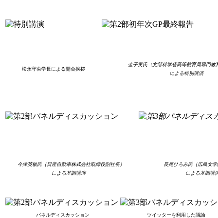
金子実氏（文部科学省高等教育局専門教
松永守央学長による開会挨拶
による特別講演
今津英敏氏（日産自動車株式会社取締役副社長）
長尾ひろみ氏（広島女学
による基調講演
による基調
パネルディスカッション
ツイッターを利用した議論