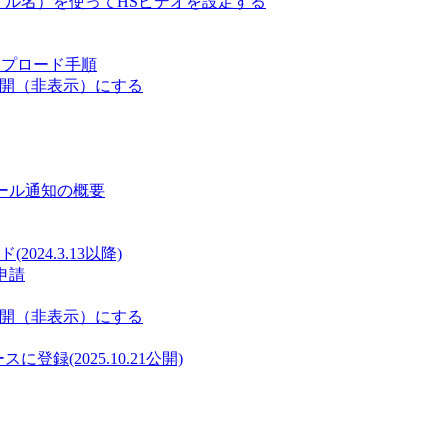
ァイル名）を使ってHSビデオを設定する
ップロード手順
非公開（非表示）にする
メール通知の概要
24.3.13以降)
申請
非公開（非表示）にする
に登録(2025.10.21公開)