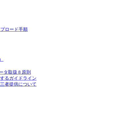
ップロード手順
）
タ取扱 8 原則
するガイドライン
三者提供について