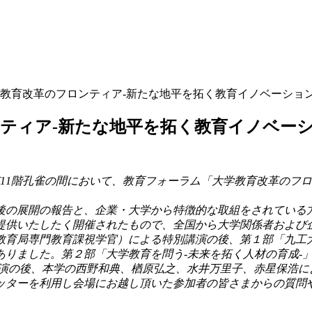
育改革のフロンティア‐新たな地平を拓く教育イノベーション‐」
ィア‐新たな地平を拓く教育イノベーション‐
京11階孔雀の間において、教育フォーラム「大学教育改革のフ
の展開の報告と、企業・大学から特徴的な取組をされている
供いたしたく開催されたもので、全国から大学関係者および企
育局専門教育課視学官）による特別講演の後、第１部「九工
りました。第２部「大学教育を問う‐未来を拓く人材の育成‐
講演の後、本学の西野和典、楢原弘之、水井万里子、赤星保浩に
ッターを利用し会場にお越し頂いた参加者の皆さまからの質問
。