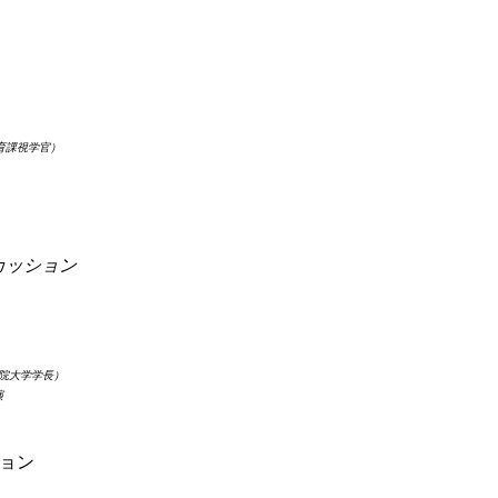
育課視学官）
院大学学長）
講演