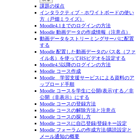
課題の採点
インタラクティブ・ホワイトボードの使い
方（戸畑ミライズ）
Moodle4.1までのログインの方法
Moodle 動画データの作成情報（注意点）
動画データをストリーミングサーバに配置
する
Moodle 配置した動画データのパス名（ファ
イル名）を使ってHSビデオを設定する
Moodle4.5以降のログインの方法
Moodle コース作成
Moodle 学習支援サービスによる資料のア
ップロード手順
Moodle コースを学生に公開(表示)する／非
公開（非表示）にする
Moodle コースの登録⽅法
Moodle コースの解除方法と注意点
Moodle コースの探し⽅
Moodle コースに自己登録/登録キー設定
Moodle フォーラムの作成方法/購読設定と
メール通知の概要