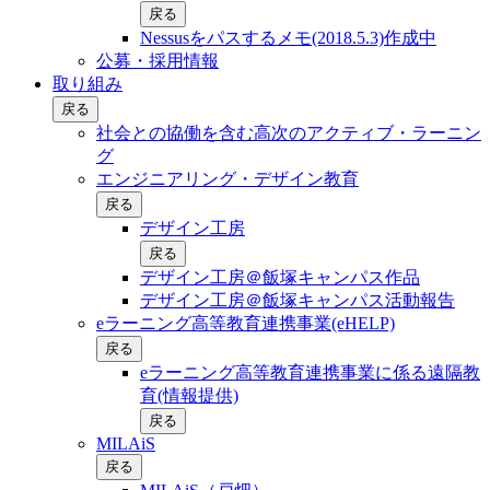
戻る
Nessusをパスするメモ(2018.5.3)作成中
公募・採用情報
取り組み
戻る
社会との協働を含む⾼次のアクティブ・ラーニン
グ
エンジニアリング・デザイン教育
戻る
デザイン工房
戻る
デザイン工房＠飯塚キャンパス作品
デザイン工房＠飯塚キャンパス活動報告
eラーニング高等教育連携事業(eHELP)
戻る
eラーニング高等教育連携事業に係る遠隔教
育(情報提供)
戻る
MILAiS
戻る