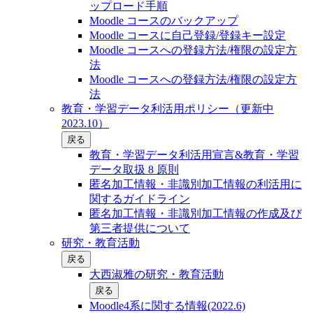
ップロード手順
Moodle コースのバックアップ
Moodle コースに自己登録/登録キー設定
Moodle コースへの登録方法/権限の設定方
法
Moodle コースへの登録方法/権限の設定方
法
教育・学習データ利活用ポリシー（更新中
2023.10）
戻る
教育・学習データ利活用宣言&教育・学習
データ取扱 8 原則
匿名加工情報・非識別加工情報の利活用に
関するガイドライン
匿名加工情報・非識別加工情報の作成及び
第三者提供について
研究・教育活動
戻る
大西淑雅の研究・教育活動
戻る
Moodle4系に関する情報(2022.6)