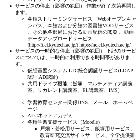
サービスの停止（影響の範囲） 作業が終了次第再開し
ます。
各種ストリーミングサービス：Webオープンキャ
ンパス、本館および分館の図書館VODサービス
、その他各部局における動画配信の閲覧 、動画
データアップロードサービス
(
http://ft.el.kyutech.ac.jp/
) https://nc.el.kyutech.ac.jp/
サービスの一時的な停止（影響の範囲） 下記のサービ
スについては、一時的に利用できる時間帯がありま
す。
仮想基盤システム LTC統合認証サービス(LDAP
認証,AD認証)
共用ドライブ機能（飯塚：マルチメディア講義
室、リカレント講義室、EL講義室、IMS）
学習教育センター関係DNS、メール、ホームペ
ージ
ALCネットアカデミ
各種学習支援サービス（Moodle）
戸畑・若松用サービス、飯塚用サービス、
教育研究交流サイトサービス、全学提供雛