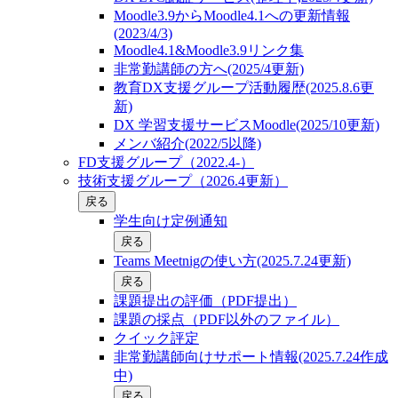
Moodle3.9からMoodle4.1への更新情報
(2023/4/3)
Moodle4.1&Moodle3.9リンク集
非常勤講師の方へ(2025/4更新)
教育DX支援グループ活動履歴(2025.8.6更
新)
DX 学習支援サービスMoodle(2025/10更新)
メンバ紹介(2022/5以降)
FD支援グループ（2022.4-）
技術支援グループ（2026.4更新）
戻る
学生向け定例通知
戻る
Teams Meetnigの使い方(2025.7.24更新)
戻る
課題提出の評価（PDF提出）
課題の採点（PDF以外のファイル）
クイック評定
非常勤講師向けサポート情報(2025.7.24作成
中)
戻る