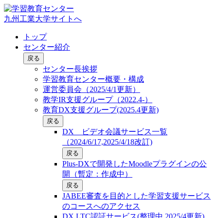
九州工業大学サイトへ
トップ
センター紹介
戻る
センター長挨拶
学習教育センター概要・構成
運営委員会（2025/4/1更新）
教学IR支援グループ（2022.4-）
教育DX支援グループ(2025.4更新)
戻る
DX ビデオ会議サービス一覧
（2024/6/17,2025/4/18改訂)
戻る
Plus-DXで開発したMoodleプラグインの公
開（暫定：作成中）
戻る
JABEE審査を目的とした学習支援サービス
のコースへのアクセス
DX LTC認証サービス(整理中,2025/4更新)