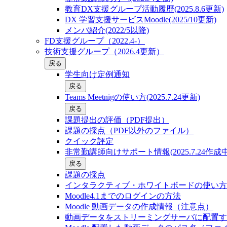
教育DX支援グループ活動履歴(2025.8.6更新)
DX 学習支援サービスMoodle(2025/10更新)
メンバ紹介(2022/5以降)
FD支援グループ（2022.4-）
技術支援グループ（2026.4更新）
戻る
学生向け定例通知
戻る
Teams Meetnigの使い方(2025.7.24更新)
戻る
課題提出の評価（PDF提出）
課題の採点（PDF以外のファイル）
クイック評定
非常勤講師向けサポート情報(2025.7.24作成中
戻る
課題の採点
インタラクティブ・ホワイトボードの使い方
Moodle4.1までのログインの方法
Moodle 動画データの作成情報（注意点）
動画データをストリーミングサーバに配置す