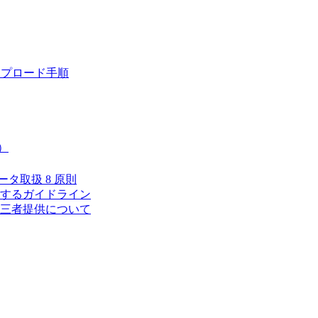
ップロード手順
）
タ取扱 8 原則
するガイドライン
三者提供について