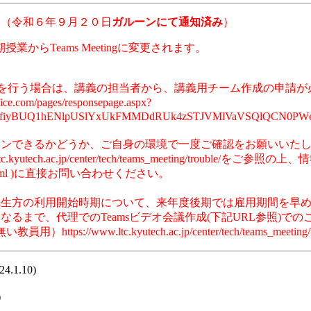
て（令和６年９月２０日
ガルーンにて通知済み
）
らTeams Meetingに変更されます。
 Meetingを行う場合は、講義の担当者から、講義用チーム作成
/pages/responsepage.aspx?
SfiyBUQ1hENlpUSlYxUkFMMDdRUk4zSTJVMlVaVSQlQCN0PWcu&
ンインできるかどうか、ご自身の環境で一度ご確認をお願いいた
utech.ac.jp/center/tech/teams_meeting/troubl
ion/index.html )に直接お問い合わせください。
の先生方の利用開始時期について、来年度後期では雇用期間を早
になるまで、代理でのTeamsビデオ会議作成(下記URL参照
/www.ltc.kyutech.ac.jp/center/tech/teams_meeting/tea
24.1.10)
）