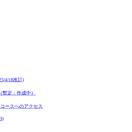
/4/18改訂)
公開（暫定：作成中）
のコースへのアクセス
3)