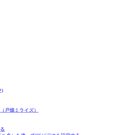
)
（戸畑ミライズ）
る