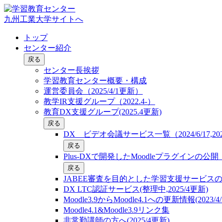
九州工業大学サイトへ
トップ
センター紹介
戻る
センター長挨拶
学習教育センター概要・構成
運営委員会（2025/4/1更新）
教学IR支援グループ（2022.4-）
教育DX支援グループ(2025.4更新)
戻る
DX ビデオ会議サービス一覧（2024/6/17,2025
戻る
Plus-DXで開発したMoodleプラグインの
戻る
JABEE審査を目的とした学習支援サービス
DX LTC認証サービス(整理中,2025/4更新)
Moodle3.9からMoodle4.1への更新情報(2023/4/
Moodle4.1&Moodle3.9リンク集
非常勤講師の方へ(2025/4更新)