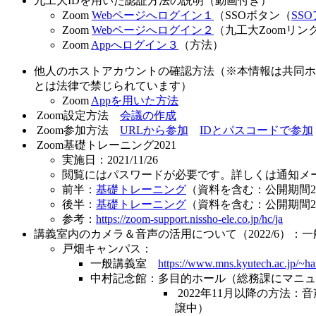
九工大IDを用いた認証方法の説明（動画付き）
Zoom
Webページへログイン１
（SSOボタン（
SS
Zoom
Webページへログイン２
（九工大Zoomリ
Zoom
Appへログイン３
（方法）
他人のホストアカウントの確認方法（※本情報は共同ホ
とは法律で禁じられています）
Zoom
Appを用いた方法
Zoom設定方法
会議の作成
Zoom参加方法
URLから参加
IDとパスコードで参加
Zoom基礎トレーニング2021
実施日：2021/11/26
閲覧にはパスワードが必要です。詳しくは通知メ
前半：
基礎トレーニング
（資料を含む：公開期間2022
後半：
基礎トレーニング
（資料を含む：公開期間2022
参考：
https://zoom-support.nissho-ele.co.jp/hc/ja
講義室内のカメラ＆音声の活用について（2022/6）
戸畑キャンパス：
一般講義室
https://www.mns.kyutech.ac.jp/~h
中村記念館：多目的ホール（総務課にマニュ
2022年11月以降の方法：音
譲中）