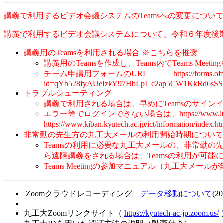
講義で利用するビデオ会議システムのTeamsへの変更につい
講義で利用するビデオ会議システムについて、令和６年度後期授業か
講義用のTeamsを利用される場合 ※こちらを推奨
講義用のTeamsを作成し、Teams内でTeams
チーム申請用フォームのURL https://forms.office.com
id=qYb528fyAUeIzkY97HbLpI_c2ap5CW1KkRd6sS
トラブルシューティング
講義で利用される場合は、早めにTeamsのサイ
エラー等でログインできない場合は、https://www.ltc.ky
https://www.kiban.kyutech.ac.jp/ict/informat
非常勤の先生方の九工大メールの利用開始時期について
Teamsの利用に必要な九工大メールの、非常勤
ら遠隔講義をされる場合は、Teamsの利用が可能
Teams Meetingの参加マニュアル（九工大メールが無い教員用）https:/
Zoomクラウドレコーディング
データ移動について
(20
九工大Zoomリンクサイト（
https://kyutech-ac-jp.zoom.us/