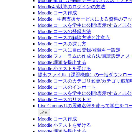
Moodle 配置した動画データのパス名（フ
Moodle4.5以降のログインの方法
Moodle コース作成
Moodle 学習支援サービスによる資料のア
Moodle コースを学生に公開(表示)する／
Moodle コースの登録⽅法
Moodle コースの解除方法と注意点
Moodle コースの探し⽅
Moodle コースに自己登録/登録キー設定
Moodle フォーラムの作成方法/購読設定と
Moodle 課題を提出する
Moodle 小テストを受ける
提出ファイル（課題機能）の一括ダウンロード(20
Moodle コースのカテゴリ変更/カテゴリ追加
Moodle コースのインポート
Moodle コースを学生に公開(表示)する／
Moodle コースのリストア
Live Campus Uの履修名簿を使って学生をコース
戻る
Moodle コース作成
Moodle 小テストを受ける
Moodle 課題を提出する