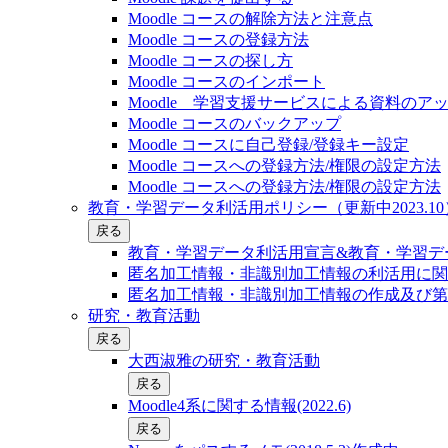
Moodle コースの解除方法と注意点
Moodle コースの登録⽅法
Moodle コースの探し⽅
Moodle コースのインポート
Moodle 学習支援サービスによる資料のア
Moodle コースのバックアップ
Moodle コースに自己登録/登録キー設定
Moodle コースへの登録方法/権限の設定方法
Moodle コースへの登録方法/権限の設定方法
教育・学習データ利活用ポリシー（更新中2023.10
戻る
教育・学習データ利活用宣言&教育・学習デー
匿名加工情報・非識別加工情報の利活用に関
匿名加工情報・非識別加工情報の作成及び第
研究・教育活動
戻る
大西淑雅の研究・教育活動
戻る
Moodle4系に関する情報(2022.6)
戻る