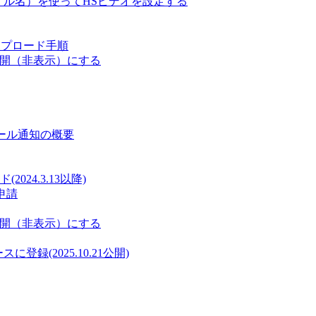
ァイル名）を使ってHSビデオを設定する
ップロード手順
非公開（非表示）にする
メール通知の概要
24.3.13以降)
申請
非公開（非表示）にする
に登録(2025.10.21公開)