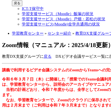
戻る
ICT-T保守中
学習支援サービス（Moodle）飯塚の状況
学習支援サービス（Moodle）戸畑・若松の状況
学習支援サービス(Moodle)全学共通用の状況
学習教育センター
»
センター紹介
»
教育DX支援グループ(2
Zoom情報（マニュアル：2025/4/18更新
教育DX支援グループに
戻る
DXビデオ会議サービス一覧に
講義で利用するビデオ会議システムのZoomからTeamsへの
令和６年３月７日（木）に開催した「授業でのTeams会議利
は、学習教育センターから、説明会のアーカイブやマニュア
当初の計画どおり、令和７年度からは、全学としてZoomの
ます。
なお、学習教育センターで、Zoomのクラウドに保存されて
用は２月末まで（ご利用は令和７年３月末まで）となります