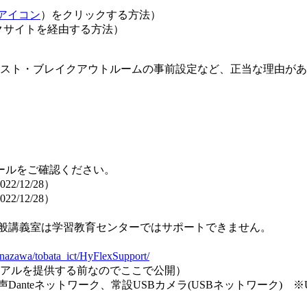
Oアイコン
）をクリックする方法）
ンクサイトを経由する方法）
スト・ブレイクアウトルームの事前設定など、正当な理由があ
ールをご確認ください。
/12/28）
/12/28）
：一般講義室は学習教育センターではサポートできません。
anazawa/tobata_ict/HyFlexSupport/
アルを提供する前なのでここで公開）
声Danteネットワーク、常設USBカメラ(USBネットワーク) ※UT