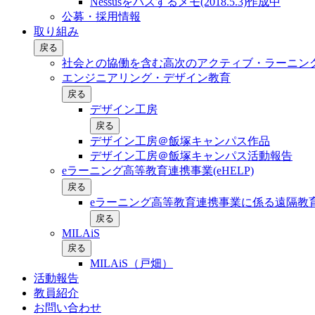
Nessusをパスするメモ(2018.5.3)作成中
公募・採用情報
取り組み
戻る
社会との協働を含む⾼次のアクティブ・ラーニン
エンジニアリング・デザイン教育
戻る
デザイン工房
戻る
デザイン工房＠飯塚キャンパス作品
デザイン工房＠飯塚キャンパス活動報告
eラーニング高等教育連携事業(eHELP)
戻る
eラーニング高等教育連携事業に係る遠隔教育
戻る
MILAiS
戻る
MILAiS（戸畑）
活動報告
教員紹介
お問い合わせ