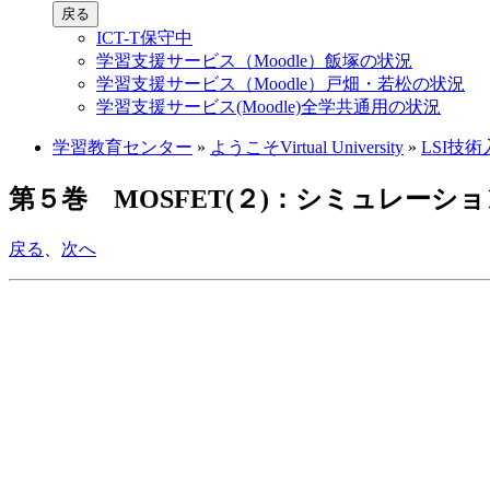
戻る
ICT-T保守中
学習支援サービス（Moodle）飯塚の状況
学習支援サービス（Moodle）戸畑・若松の状況
学習支援サービス(Moodle)全学共通用の状況
学習教育センター
»
ようこそVirtual University
»
LSI技
第５巻 MOSFET(２)：シミュレーシ
戻る
、
次へ