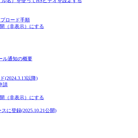
ァイル名）を使ってHSビデオを設定する
ップロード手順
非公開（非表示）にする
メール通知の概要
24.3.13以降)
申請
非公開（非表示）にする
に登録(2025.10.21公開)