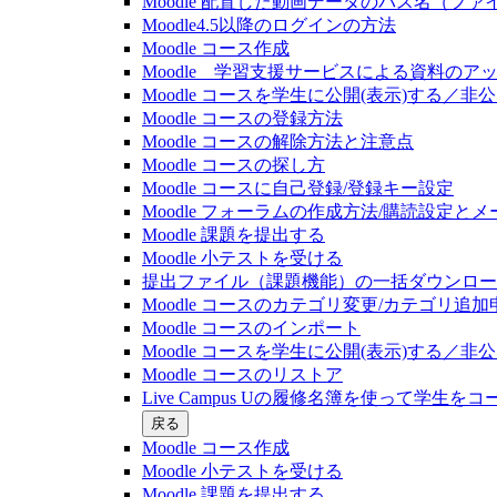
Moodle 配置した動画データのパス名（フ
Moodle4.5以降のログインの方法
Moodle コース作成
Moodle 学習支援サービスによる資料のア
Moodle コースを学生に公開(表示)する／
Moodle コースの登録⽅法
Moodle コースの解除方法と注意点
Moodle コースの探し⽅
Moodle コースに自己登録/登録キー設定
Moodle フォーラムの作成方法/購読設定と
Moodle 課題を提出する
Moodle 小テストを受ける
提出ファイル（課題機能）の一括ダウンロード(20
Moodle コースのカテゴリ変更/カテゴリ追加
Moodle コースのインポート
Moodle コースを学生に公開(表示)する／
Moodle コースのリストア
Live Campus Uの履修名簿を使って学生をコース
戻る
Moodle コース作成
Moodle 小テストを受ける
Moodle 課題を提出する