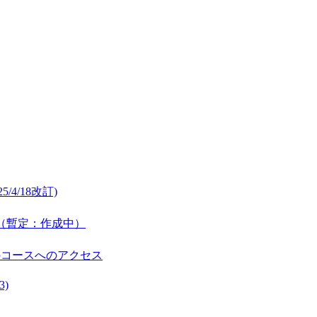
/4/18改訂)
公開（暫定：作成中）
のコースへのアクセス
3)