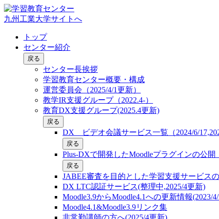
九州工業大学サイトへ
トップ
センター紹介
戻る
センター長挨拶
学習教育センター概要・構成
運営委員会（2025/4/1更新）
教学IR支援グループ（2022.4-）
教育DX支援グループ(2025.4更新)
戻る
DX ビデオ会議サービス一覧（2024/6/17,2025
戻る
Plus-DXで開発したMoodleプラグインの
戻る
JABEE審査を目的とした学習支援サービス
DX LTC認証サービス(整理中,2025/4更新)
Moodle3.9からMoodle4.1への更新情報(2023/4/
Moodle4.1&Moodle3.9リンク集
非常勤講師の方へ(2025/4更新)