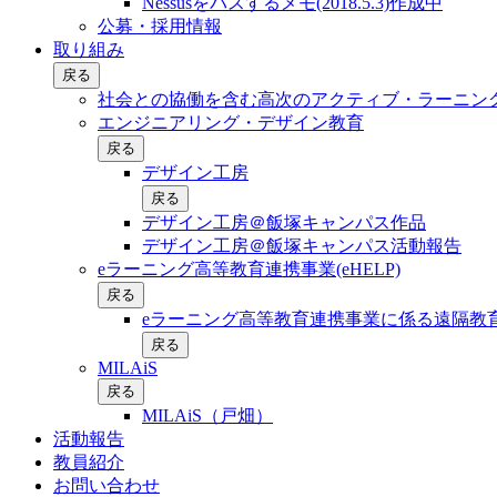
Nessusをパスするメモ(2018.5.3)作成中
公募・採用情報
取り組み
戻る
社会との協働を含む⾼次のアクティブ・ラーニン
エンジニアリング・デザイン教育
戻る
デザイン工房
戻る
デザイン工房＠飯塚キャンパス作品
デザイン工房＠飯塚キャンパス活動報告
eラーニング高等教育連携事業(eHELP)
戻る
eラーニング高等教育連携事業に係る遠隔教育
戻る
MILAiS
戻る
MILAiS（戸畑）
活動報告
教員紹介
お問い合わせ