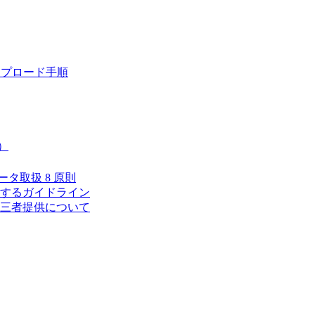
ップロード手順
）
タ取扱 8 原則
するガイドライン
三者提供について