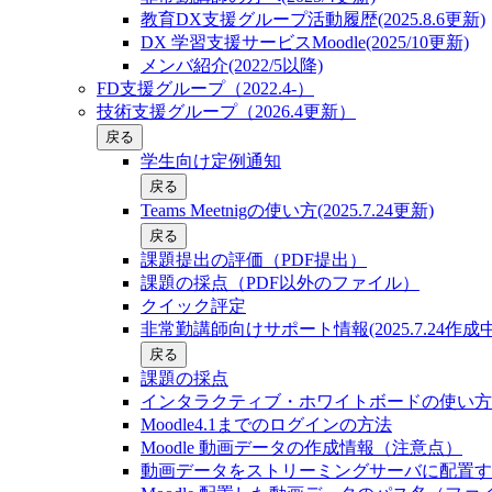
教育DX支援グループ活動履歴(2025.8.6更新)
DX 学習支援サービスMoodle(2025/10更新)
メンバ紹介(2022/5以降)
FD支援グループ（2022.4-）
技術支援グループ（2026.4更新）
戻る
学生向け定例通知
戻る
Teams Meetnigの使い方(2025.7.24更新)
戻る
課題提出の評価（PDF提出）
課題の採点（PDF以外のファイル）
クイック評定
非常勤講師向けサポート情報(2025.7.24作成中
戻る
課題の採点
インタラクティブ・ホワイトボードの使い方
Moodle4.1までのログインの方法
Moodle 動画データの作成情報（注意点）
動画データをストリーミングサーバに配置す