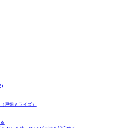
)
（戸畑ミライズ）
る