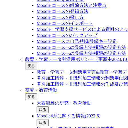
Moodle コースの解除方法と注意点
Moodle コースの登録⽅法
Moodle コースの探し⽅
Moodle コースのインポート
Moodle 学習支援サービスによる資料のア
Moodle コースのバックアップ
Moodle コースに自己登録/登録キー設定
Moodle コースへの登録方法/権限の設定方法
Moodle コースへの登録方法/権限の設定方法
教育・学習データ利活用ポリシー（更新中2023.10
戻る
教育・学習データ利活用宣言&教育・学習デー
匿名加工情報・非識別加工情報の利活用に関
匿名加工情報・非識別加工情報の作成及び第
研究・教育活動
戻る
大西淑雅の研究・教育活動
戻る
Moodle4系に関する情報(2022.6)
戻る