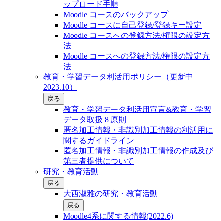
ップロード手順
Moodle コースのバックアップ
Moodle コースに自己登録/登録キー設定
Moodle コースへの登録方法/権限の設定方
法
Moodle コースへの登録方法/権限の設定方
法
教育・学習データ利活用ポリシー（更新中
2023.10）
戻る
教育・学習データ利活用宣言&教育・学習
データ取扱 8 原則
匿名加工情報・非識別加工情報の利活用に
関するガイドライン
匿名加工情報・非識別加工情報の作成及び
第三者提供について
研究・教育活動
戻る
大西淑雅の研究・教育活動
戻る
Moodle4系に関する情報(2022.6)