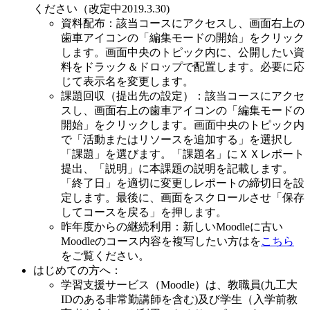
ください（改定中2019.3.30)
資料配布：該当コースにアクセスし、画面右上の
歯車アイコンの「編集モードの開始」をクリック
します。画面中央のトピック内に、公開したい資
料をドラック＆ドロップで配置します。必要に応
じて表示名を変更します。
課題回収（提出先の設定）：該当コースにアクセ
スし、画面右上の歯車アイコンの「編集モードの
開始」をクリックします。画面中央のトピック内
で「活動またはリソースを追加する」を選択し
「課題」を選びます。「課題名」にＸＸレポート
提出、「説明」に本課題の説明を記載します。
「終了日」を適切に変更しレポートの締切日を設
定します。最後に、画面をスクロールさせ「保存
してコースを戻る」を押します。
昨年度からの継続利用：新しいMoodleに古い
Moodleのコース内容を複写したい方はを
こちら
をご覧ください。
はじめての方へ：
学習支援サービス（Moodle）は、教職員(九工大
IDのある非常勤講師を含む)及び学生（入学前教