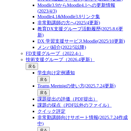
Moodle3.9からMoodle4.1への更新情報
(2023/4/3)
Moodle4.1&Moodle3.9リンク集
非常勤講師の方へ(2025/4更新)
教育DX支援グループ活動履歴(2025.8.6更
新)
DX 学習支援サービスMoodle(2025/10更新)
メンバ紹介(2022/5以降)
FD支援グループ（2022.4-）
技術支援グループ（2026.4更新）
戻る
学生向け定例通知
戻る
Teams Meetnigの使い方(2025.7.24更新)
戻る
課題提出の評価（PDF提出）
課題の採点（PDF以外のファイル）
クイック評定
非常勤講師向けサポート情報(2025.7.24作成
中)
戻る