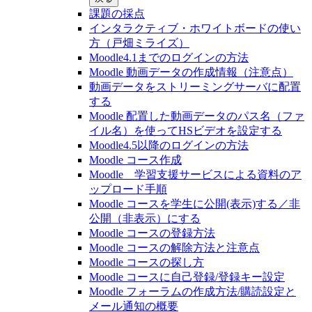
課題の採点
インタラクティブ・ホワイトボードの使い
方（戸畑ミライズ）
Moodle4.1までのログインの方法
Moodle 動画データの作成情報（注意点）
動画データをストリーミングサーバに配置
する
Moodle 配置した動画データのパス名（ファ
イル名）を使ってHSビデオを設定する
Moodle4.5以降のログインの方法
Moodle コース作成
Moodle 学習支援サービスによる資料のア
ップロード手順
Moodle コースを学生に公開(表示)する／非
公開（非表示）にする
Moodle コースの登録⽅法
Moodle コースの解除方法と注意点
Moodle コースの探し⽅
Moodle コースに自己登録/登録キー設定
Moodle フォーラムの作成方法/購読設定と
メール通知の概要