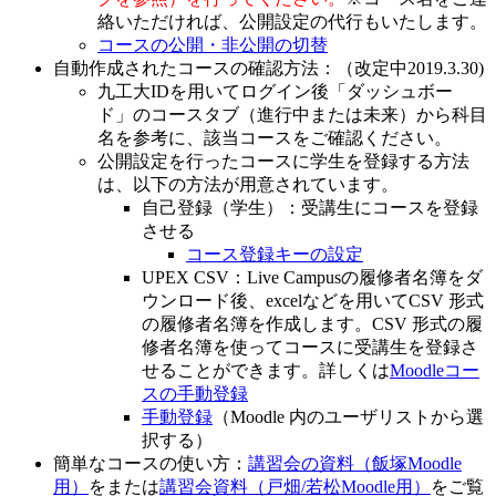
絡いただければ、公開設定の代行もいたします。
コースの公開・非公開の切替
自動作成されたコースの確認方法：（改定中2019.3.30)
九工大IDを用いてログイン後「ダッシュボー
ド」のコースタブ（進行中または未来）から科目
名を参考に、該当コースをご確認ください。
公開設定を行ったコースに学生を登録する方法
は、以下の方法が用意されています。
自己登録（学生）：受講生にコースを登録
させる
コース登録キーの設定
UPEX CSV：Live Campusの履修者名簿をダ
ウンロード後、excelなどを用いてCSV 形式
の履修者名簿を作成します。CSV 形式の履
修者名簿を使ってコースに受講生を登録さ
せることができます。詳しくは
Moodleコー
スの手動登録
手動登録
（Moodle 内のユーザリストから選
択する）
簡単なコースの使い方：
講習会の資料（飯塚Moodle
用）
をまたは
講習会資料（戸畑/若松Moodle用）
をご覧