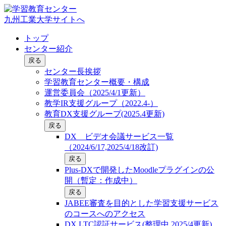
九州工業大学サイトへ
トップ
センター紹介
戻る
センター長挨拶
学習教育センター概要・構成
運営委員会（2025/4/1更新）
教学IR支援グループ（2022.4-）
教育DX支援グループ(2025.4更新)
戻る
DX ビデオ会議サービス一覧
（2024/6/17,2025/4/18改訂)
戻る
Plus-DXで開発したMoodleプラグインの公
開（暫定：作成中）
戻る
JABEE審査を目的とした学習支援サービス
のコースへのアクセス
DX LTC認証サービス(整理中,2025/4更新)