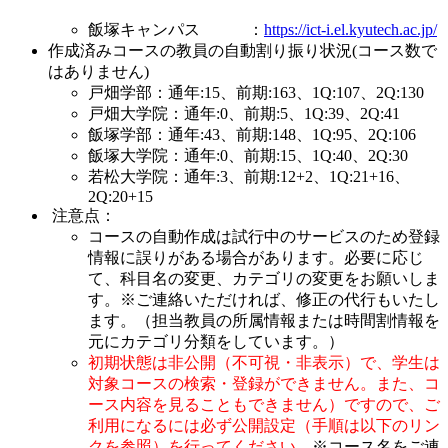
飯塚キャンパス ：
https://ict-i.el.kyutech.ac.jp/
作成済みコースの教員の自動割り振り状況(コース数で
はありません)
戸畑学部：通年:15、前期:163、1Q:107、2Q:130
戸畑大学院：通年:0、前期:5、1Q:39、2Q:41
飯塚学部：通年:43、前期:148、1Q:95、2Q:106
飯塚大学院：通年:0、前期:15、1Q:40、2Q:30
若松大学院：通年:3、前期:12+2、1Q:21+16、
2Q:20+15
注意点：
コースの自動作成は試行中のサービスのため登録
情報に誤りがある場合があります。必要に応じ
て、科目名の変更、カテゴリの変更をお願いしま
す。※ご連絡いただければ、修正の代行もいたし
ます。（担当教員の所属情報または時間割情報を
元にカテゴリ分類をしています。）
初期状態は非公開（不可視・非表示）で、学生は
対象コースの検索・登録ができません。また、コ
ース内容を見ることもできません）ですので、ご
利用になるには必ず公開設定（手順は以下のリン
クを参照）を行ってください。
※コース名をご連