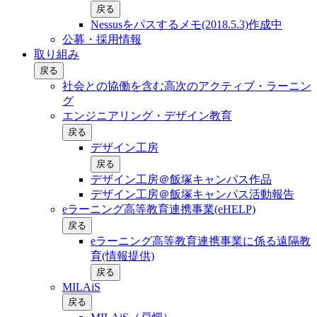
戻る
Nessusをパスするメモ(2018.5.3)作成中
公募・採用情報
取り組み
戻る
社会との協働を含む⾼次のアクティブ・ラーニン
グ
エンジニアリング・デザイン教育
戻る
デザイン工房
戻る
デザイン工房＠飯塚キャンパス作品
デザイン工房＠飯塚キャンパス活動報告
eラーニング高等教育連携事業(eHELP)
戻る
eラーニング高等教育連携事業に係る遠隔教
育(情報提供)
戻る
MILAiS
戻る