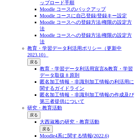
ップロード手順
Moodle コースのバックアップ
Moodle コースに自己登録/登録キー設定
Moodle コースへの登録方法/権限の設定方
法
Moodle コースへの登録方法/権限の設定方
法
教育・学習データ利活用ポリシー（更新中
2023.10）
戻る
教育・学習データ利活用宣言&教育・学習
データ取扱 8 原則
匿名加工情報・非識別加工情報の利活用に
関するガイドライン
匿名加工情報・非識別加工情報の作成及び
第三者提供について
研究・教育活動
戻る
大西淑雅の研究・教育活動
戻る
Moodle4系に関する情報(2022.6)