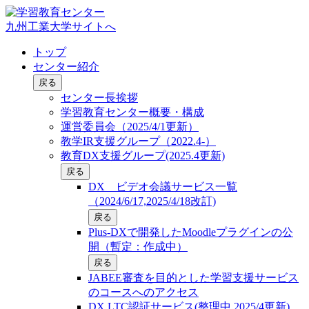
九州工業大学サイトへ
トップ
センター紹介
戻る
センター長挨拶
学習教育センター概要・構成
運営委員会（2025/4/1更新）
教学IR支援グループ（2022.4-）
教育DX支援グループ(2025.4更新)
戻る
DX ビデオ会議サービス一覧
（2024/6/17,2025/4/18改訂)
戻る
Plus-DXで開発したMoodleプラグインの公
開（暫定：作成中）
戻る
JABEE審査を目的とした学習支援サービス
のコースへのアクセス
DX LTC認証サービス(整理中,2025/4更新)