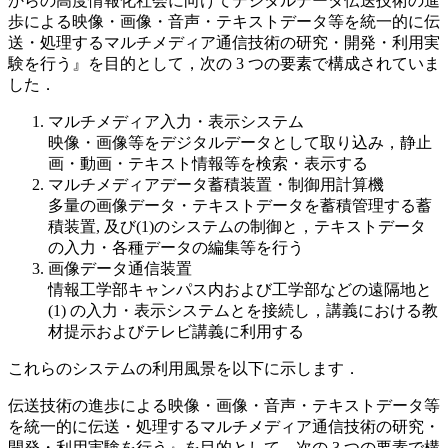
からの高度情報化社会に向けてデジタルデータ伝送技術の進
歩による映像・画像・音声・テキストデータ等を統一的に伝
送・処理するマルチメディア通信技術の研究・開発・利用実
験を行う』を目的として，次の 3 つの要素で構成されていま
した．
マルチメディア入力・表示システム
映像・画像等をデジタルデータとして取り込み，静止
画・動画・テキスト情報等を検索・表示する
マルチメディアデータ蓄積装置・制御用計算機
多量の画像データ・テキストデータを蓄積管理する蓄
積装置, 及び(1)のシステムの制御と，テキストデータ
の入力・各種データの編集等を行う
画像データ通信装置
情報工学部キャンパス内および工学部などの遠隔地と
(1) の入力・表示システムとを接続し，講義における教
材提示およびテレビ講義に利用する
これらのシステムの利用風景を以下に示します．
伝送技術の進歩による映像・画像・音声・テキストデータ等
を統一的に伝送・処理するマルチメディア通信技術の研究・
開発・利用実験を行う』を目的として，次の 3 つの要素で構