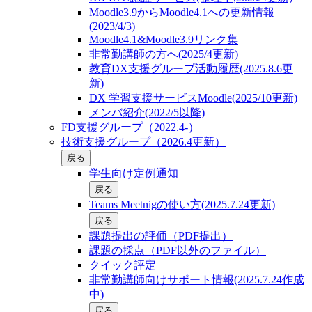
Moodle3.9からMoodle4.1への更新情報
(2023/4/3)
Moodle4.1&Moodle3.9リンク集
非常勤講師の方へ(2025/4更新)
教育DX支援グループ活動履歴(2025.8.6更
新)
DX 学習支援サービスMoodle(2025/10更新)
メンバ紹介(2022/5以降)
FD支援グループ（2022.4-）
技術支援グループ（2026.4更新）
戻る
学生向け定例通知
戻る
Teams Meetnigの使い方(2025.7.24更新)
戻る
課題提出の評価（PDF提出）
課題の採点（PDF以外のファイル）
クイック評定
非常勤講師向けサポート情報(2025.7.24作成
中)
戻る