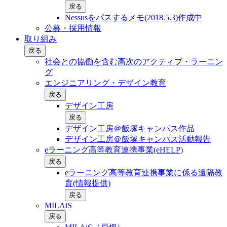
戻る
Nessusをパスするメモ(2018.5.3)作成中
公募・採用情報
取り組み
戻る
社会との協働を含む⾼次のアクティブ・ラーニン
グ
エンジニアリング・デザイン教育
戻る
デザイン工房
戻る
デザイン工房＠飯塚キャンパス作品
デザイン工房＠飯塚キャンパス活動報告
eラーニング高等教育連携事業(eHELP)
戻る
eラーニング高等教育連携事業に係る遠隔教
育(情報提供)
戻る
MILAiS
戻る