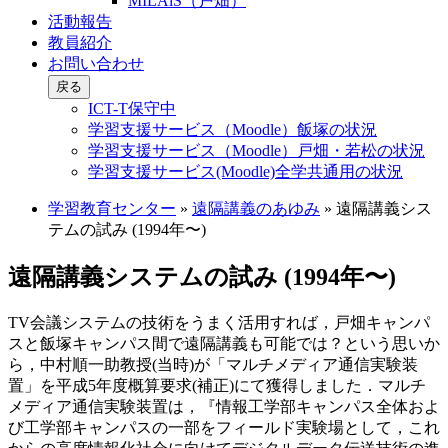
MILAiS（戸畑）
活動報告
教員紹介
お問い合わせ
戻る
ICT-T保守中
学習支援サービス（Moodle）飯塚の状況
学習支援サービス（Moodle）戸畑・若松の状況
学習支援サービス(Moodle)全学共通用の状況
学習教育センター
»
遠隔講義のあゆみ
»
遠隔講義シス
テムの試み (1994年〜)
遠隔講義システムの試み (1994年〜)
TV会議システムの技術をうまく活用すれば，戸畑キャンパ
スと飯塚キャンパス間で遠隔講義も可能では？という思いか
ら，中村順一助教授(当時)が「マルチメディア通信実験装
置」を平成5年度概算要求(補正)にて獲得しました．マルチ
メディア通信実験装置は，『情報工学部キャンパス全体およ
び工学部キャンパスの一部をフィールド実験場として，これ