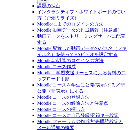
課題の採点
インタラクティブ・ホワイトボードの使い
方（戸畑ミライズ）
Moodle4.1までのログインの方法
Moodle 動画データの作成情報（注意点）
動画データをストリーミングサーバに配置
する
Moodle 配置した動画データのパス名（ファ
イル名）を使ってHSビデオを設定する
Moodle4.5以降のログインの方法
Moodle コース作成
Moodle 学習支援サービスによる資料のア
ップロード手順
Moodle コースを学生に公開(表示)する／非
公開（非表示）にする
Moodle コースの登録⽅法
Moodle コースの解除方法と注意点
Moodle コースの探し⽅
Moodle コースに自己登録/登録キー設定
Moodle フォーラムの作成方法/購読設定と
メール通知の概要